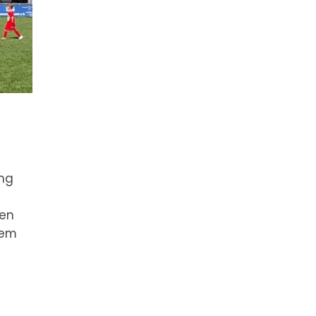
ng
gen
nem