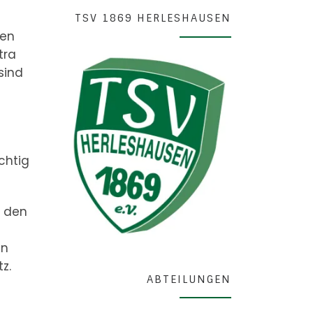
TSV 1869 HERLESHAUSEN
nen
tra
sind
chtig
t den
ln
z.
ABTEILUNGEN