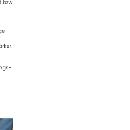
t bzw.
ge
rker.
ungs-