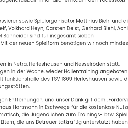
ierer sowie Spielorganisator Matthias Biehl und d
eif, Volkhard Heyn, Carsten Deist, Gerhard Biehl, Ach
el Schneider sind für insgesamt sieben
Mit der neuen Spielform benötigen wir noch minde
den in Netra, Herleshausen und Nesselröden statt.
agen in der Woche, wieder Hallentraining angeboten
ltifunktionshalle des TSV 1869 Herleshausen sowie d
ungsstätten.
gen Entfernungen, und unser Dank gilt dem „Förderv
haus Hartmann in Eschwege für die kostenlose Nut
matisch, die Jugendlichen zum Trainings- bzw. Spiel
Eltern, die uns Betreuer tatkräftig unterstützt haben