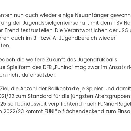
onnten nun auch wieder einige Neuanfänger gewon
iterung der Jugendspielgemeinschaft mit dem TSV Ne
r Trend festzustellen. Die Verantwortlichen der JSG 
hren auch im B- bzw. A-Jugendbereich wieder
ten.
 jedoch die weitere Zukunft des Jugendfußballs
ue Spielform des DFB „Funino“ mag zwar im Ansatz ri
nen nicht durchsetzbar.
iel, die Anzahl der Ballkontakte je Spieler und dami
021/22 zum Standard für die jüngsten Altersgruppen
/25 soll bundesweit verpflichtend nach FUNiño-Rege
son 2022/23 kommt FUNiño flächendeckend zum Einsat