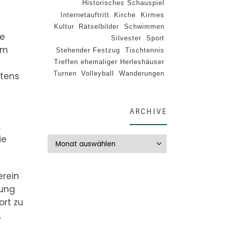
Historisches Schauspiel
Internetauftritt
Kirche
Kirmes
Kultur
Rätselbilder
Schwimmen
ie
Silvester
Sport
im
Stehender Festzug
Tischtennis
Treffen ehemaliger Herleshäuser
Turnen
Volleyball
Wanderungen
stens
ARCHIVE
.
ie
Archive
erein
zung
ort zu
.