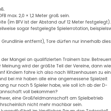
oß.
B max. 2,0 × 1,2 Meter groß sein.
seite (im BFV ist der Abstand auf 12 Meter festgelegt).
eilweise sogar festgelegte Spielerrotation, beispiels
 Grundlinie entfernt), Tore dürfen nur innerhalb dies
 der Mangel an qualifizierten Trainern bzw. Betreuer
 Meinung wird der größte Teil der Vereine, dann wie
fünf Kindern fahre ich also nach Witzenhausen zu e
er und bei mir haben alle eine angemessene Spielzeit
g nur noch 5 Spieler habe, wie soll ich ab der D-
Mannschaft voll bekommen?
chwer, eine Großfeldmannschaft am Spielbetrieb
ahrscheinlich nicht mehr machbar sein.
m Jugendfußball im ländlichen Raum den Todesstoß