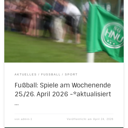
Folgende Fußballspiele sind fürs kommende Wochenende
geplant: Samstag, 25. April 2026 14.45 Uhr in WaldkappelC-
Jugend: JSG Meißnerland/Waldkappel – H/N/U/N 0:1
(0:0)Das goldene Tor schoss Noah Homeier 16.00 Uhr in
GroßalmerodeA-Jugend: FC Großalmerode – H/N/U/N 8:0
(3:0) Sonntag, 26. April 2026 11.30 Uhr in Herleshausen E-
Jugend: H/N/U – SV 07 Eschwege […]
AKTUELLES
FUSSBALL
SPORT
Fußball: Spiele am Wochenende
25./26. April 2026 -*aktualisiert
…
von
admin-1
Veröffentlicht am
April 24, 2026