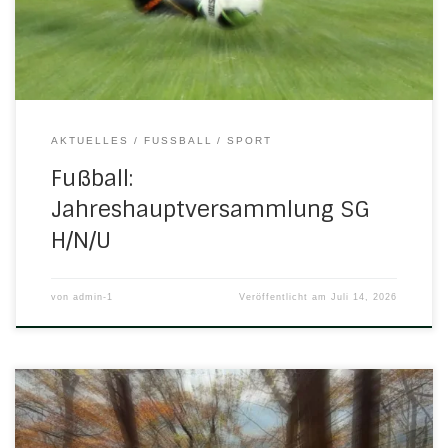
eingeladen. Tagesordnung TOP 1Bericht des 1.
Vorsitzenden zur Serie 2025/26 TOP 2Bericht […]
AKTUELLES
FUSSBALL
SPORT
Fußball:
Jahreshauptversammlung SG
H/N/U
von
admin-1
Veröffentlicht am
Juli 14, 2026
Nachruf des Turn- und Sportverein 1869 Herleshausen e.V.