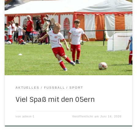
Das Fußballcamp mit den Trainern des Bundesligisten FSV
Mainz 05 am vergangenen Wochenende in Nesselröden
geht mit dem Zusatz „großer Erfolg!!!“ in die H/N/U-
Geschichte ein. Bei idealen Bedingungen erlebten die 53
NachwuchskickerInnen eine wunderbare Gemeinschaft mit
viel Freude am Fußball. Initiator Florian Burow, Jugendleiter
der JSG, der sich auf einen […]
AKTUELLES
FUSSBALL
SPORT
Viel Spaß mit den 05ern
von
admin-1
Veröffentlicht am
Juni 14, 2026