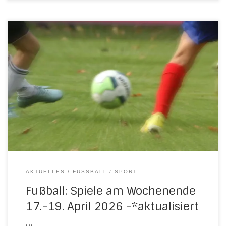
Nach den Osterferien greifen nun auch die Jugendteams
wieder ins Spielgeschehen ein. Eine Begegnung hat
bereits stattgefunden. Mittwoch, 15. April 2026 18.30 Uhr in
UlfenC-Jugend: H/N/U/N II – JSG
Witzenhausen/Hebenshausen 0:3 (0:1) Freitag, 17. April
2026 18.00 Uhr in HundelshausenD-Jugend: JSG
Witzenhausen/Hebenshausen III – H/N/U 8:0 (3:0) Samstag,
18. April […]
AKTUELLES
FUSSBALL
SPORT
Fußball: Spiele am Wochenende
17.-19. April 2026 -*aktualisiert
…