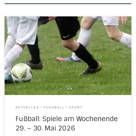
Die Senioren-Mannschaften haben sich in die
Sommerpause verabschiedet. Einige
Jugendmannschaften sind aber noch aktiv. Am
kommenden Wochenende stehen folgende
Begegnungen an: Freitag, 29. Mai 2026 17.00 Uhr in UlfenD-
Jugend: H/N/U – JSG E/O/Meißner Samstag, 30. Mai 2026
14.45 Uhr in EschwegeC-Jugend: SV 07 Eschwege II –
H/N/U/N
AKTUELLES
FUSSBALL
SPORT
Fußball: Spiele am Wochenende
29. – 30. Mai 2026