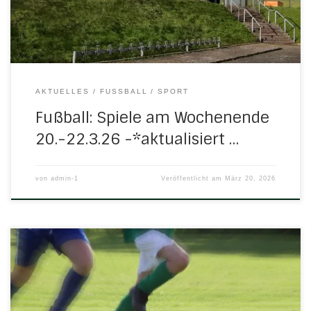
Abterode/Eltmannshausen – H/N/U III 5:1 (2:0)Das Tor für
die Dritte: Janik Eschstruth Samstag, 21. […]
AKTUELLES
FUSSBALL
SPORT
Fußball: Spiele am Wochenende
20.-22.3.26 -*aktualisiert …
von
admin-1
Veröffentlicht am
März 20, 2026
„Danke Schiri“ – Ehrung in Bad Emstal Am 6. März 2026 fand
im Parkhotel Emstaler Höhe in Bad Emstal die diesjährige
Veranstaltung der Aktion „Danke Schiri“ mit der Ehrung der