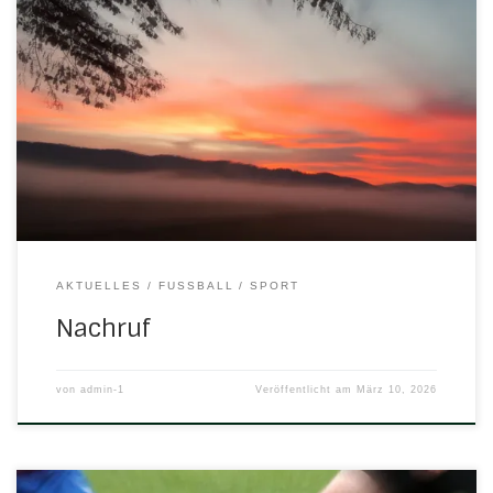
In stiller Trauer nehmen wir Abschied von unserem
Sportkameraden Erich Adam der am Dienstag, dem 3.
März 2026, im Alter von 89 Jahren plötzlich und unerwartet,
nur wenige Tage nach seiner Frau Hannelore, verstorben
ist. Am 1. Januar 1955 trat Erich Adam in den TSV 1869
Herleshausen e.V. ein und war als Fußballer aktiv in der SG
Südringgau. Als treuem Fan konnte man […]
AKTUELLES
FUSSBALL
SPORT
Nachruf
von
admin-1
Veröffentlicht am
März 10, 2026