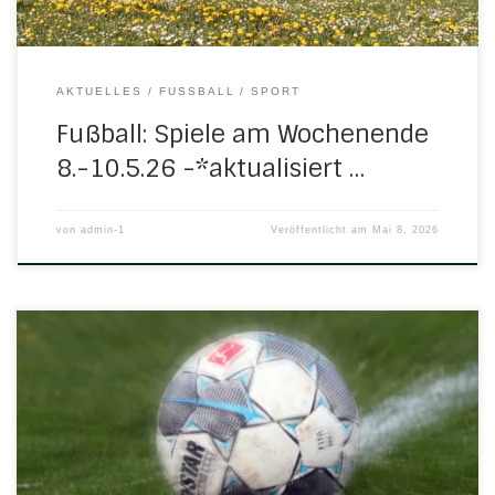
AKTUELLES
FUSSBALL
SPORT
Fußball: Spiele am Wochenende
8.-10.5.26 -*aktualisiert …
von
admin-1
Veröffentlicht am
Mai 8, 2026
EINLADUNG Am Donnerstag, dem 21.05.2026 findet
um 19:30 Uhr eine außerordentliche
Abteilungsversammlung im Gasthaus Schneider statt.
Hierzu lade ich alle Abteilungsmitglieder sowie gemäß § 7
der Abteilungsordnung alle Mitglieder des Vorstandes und
des Ältestenrates recht herzlich ein und bitte um
pünktliches Erscheinen. TAGESORDNUNG TOP 01Begrüßung