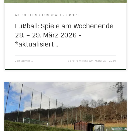
AKTUELLES
FUSSBALL
SPORT
Fußball: Spiele am Wochenende
28. – 29. März 2026 -
*aktualisiert …
von
admin-1
Veröffentlicht am
März 27, 2026
Folgende Spiele stehen für die H/N/U-Mannschaften am
ersten Wochenende des kalendarischen Frühlingsanfangs
an: Freitag, 20. März 2026 18.00 Uhr in GroßalmerodeD-
Jugend: FC Großalmerode – H/N/U 2:1 (0:0)Tor für H/N/U:
Nino Deist 18.30 Uhr in EltmannshausenSenioren: SG