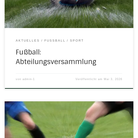
durch den 1. Vorsitzenden TOP 02Neuwahl der
Abteilungsleitung und Abteilungsmitarbeiter/innen TOP
03Beratung und Beschlussfassung der […]
AKTUELLES
FUSSBALL
SPORT
Fußball:
Abteilungsversammlung
von
admin-1
Veröffentlicht am
Mai 3, 2026
Aktuell fanden oder finden folgende Begegnungen mit
H/N/U-Beteiligung statt: Mittwoch, 29. April 2026 18.00 Uhr in
HerleshausenD-Jugend: H/N/U – JSG
Kammerbach/Berkatal 1:2 (1:1)Tor für H/N/U; Jeremia Schiel