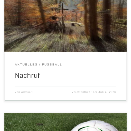
In stiller Trauer nehmen wir Abschied von unserem
Sportkameraden Lothar Wetterau der am Sonntag, dem 7.
Juni 2026, im Alter von 78 Jahren aus dem Leben
geschieden ist. May the good Lord shine a light on
you,make every song you singyour favorite […]
AKTUELLES
FUSSBALL
Nachruf
von
admin-1
Veröffentlicht am
Juli 4, 2026
Am zweiten Juniwochenende fand die Abschlussfeier