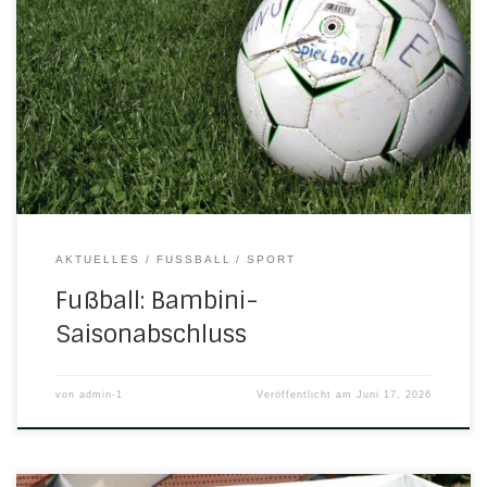
unserer Bambinis auf dem Sportplatz in Herleshausen
statt. Kinder, Eltern und Betreuer verbrachten gemeinsam
einige schöne Stunden mit Spiel, Spaß und guter
Stimmung. Für die Kinder standen eine Hüpfburg,
verschiedene Sportspiele sowie Fußballtennis bereit, die
für viel Freude und Bewegung sorgten. Auch das
kulinarische […]
AKTUELLES
FUSSBALL
SPORT
Fußball: Bambini-
Saisonabschluss
von
admin-1
Veröffentlicht am
Juni 17, 2026