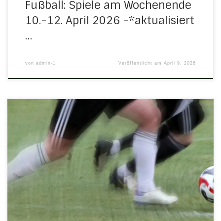
Fußball: Spiele am Wochenende
10.-12. April 2026 -*aktualisiert
…
von
admin-1
Veröffentlicht am
April 9, 2026
Am kommenden Wochenende stehen folgende Spiele mit
H/N/U-Beteiligung an: Samstag, 28. März 2026 13.45 Uhr in
DiemerodeE-Jugend: JSG Sontratal – H/N/U 4:1 (2:1) 16.00
Uhr in UlfenA-Jugend: H/N/U/N – JSG Sontratal 1:9 (1:2)Tor
für H/N/U/N: Felix Schneider Sonntag, 29. März 2026 13.00
Uhr in UlfenSenioren: H/N/U III – SV Hess.Schweiz […]