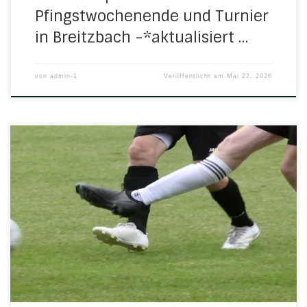
Pfingstwochenende und Turnier
in Breitzbach -*aktualisiert …
von
admin-1
Veröffentlicht am
Mai 22, 2026
Folgende Spiele der H/N/U-Mannschaften haben bereits
stattgefunden, bzw. finden in den nächsten Tagen statt:
Dienstag, 12. Mai 2026 17.30 Uhr in HerleshausenE-Jugend:
H/N/U – SC Niederhone II 4:1 (3:1)Torschützen sind nicht
genannt 18.30 Uhr in HerleshausenD-Jugend: H/N/U – JSG
Meißnerland 9:3 (3:2)Tore für H/N/U: Nurdin Omerovic (8!)
u. Dominik Reif […]