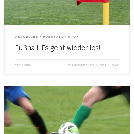
der SG natürlich freuen. Die spielfreie Zeit war ja […]
AKTUELLES
FUSSBALL
SPORT
Fußball: Es geht wieder los!
von
admin-1
Veröffentlicht am
August 1, 2026
Einladung Die diesjährige Jahreshauptversammlung findet
am Freitag, dem 24. Juli 2026 ab 20.30 Uhr im Sportlerheim
Nesselröden statt. Alle Mitglieder des TSV 1869
Herleshausen, des TSV 1906 Brandenfels Nesselröden und
des TSV 1964 Ulfegrund sind hierzu recht herzlich