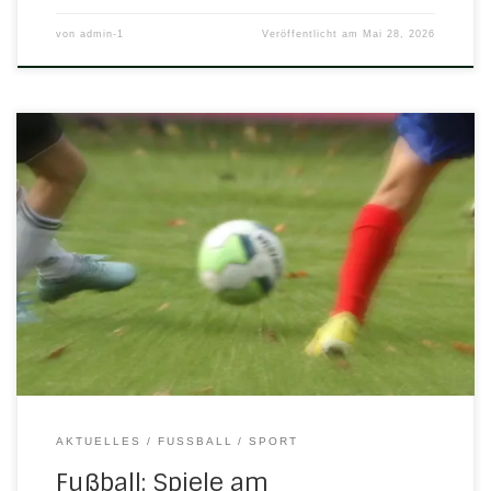
von
admin-1
Veröffentlicht am
Mai 28, 2026
Während die Seniorenteams auf die Zielgerade
einbiegen, stehen für unsere Jugendmannschaften in
nächster Zeit noch ein paar Spiele an. Schön so, denn jetzt
findet man draußen ja auch die allerbesten Bedingungen
für einen angenehmen, sommerlichen Kick. Mittwoch, 20.
Mai 2026 18.00 Uhr in SchwebdaE-Jugend: JSG
FSA/Wanfried – H/N/U 8:0 (2:0) […]
AKTUELLES
FUSSBALL
SPORT
Fußball: Spiele am