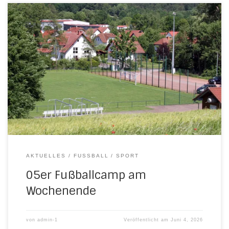
Ab Freitag, 5. Juni ´26, geht es auf dem Nesselröder
Sportplatz rund. An drei Tagen warten spannende
Trainingsstunden auf unseren Nachwuchs. Das
Fußballcamp des FSV Mainz 05 macht Station bei der JSG
H/N/U. Über 50 Kinder sind angemeldet, die meisten davon
aus der gastgebenden JSG. Auch alle Eltern, Freunde,
Großeltern […]
AKTUELLES
FUSSBALL
SPORT
05er Fußballcamp am
Wochenende
von
admin-1
Veröffentlicht am
Juni 4, 2026