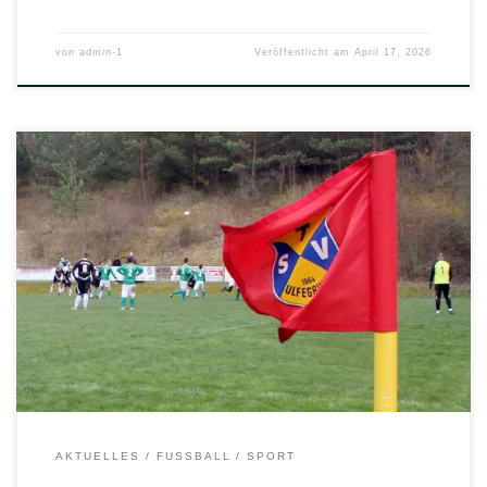
von
admin-1
Veröffentlicht am
April 17, 2026
Das Top-Spiel der Kreisoberliga steigt am Freitag in Ulfen:
Freitag, 10. April 2026 18.00 Uhr in UlfenSenioren: H/N/U – FC
Großalmerode 1:2 (1:0)Tor für H/N/U: Bjarne Pankow
Samstag, 11. April 2026 13.00 Uhr in UlfenSenioren: H/N/U III –
SG Abterode/Eltmannshausen II 0:4 (0:1) 16.00 Uhr in
Hessisch LichtenauA-Jugend: Lichtenauer FV […]
AKTUELLES
FUSSBALL
SPORT