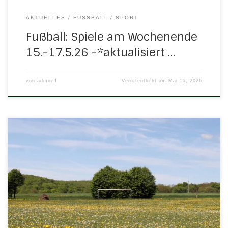
AKTUELLES
FUSSBALL
SPORT
Fußball: Spiele am Wochenende
15.-17.5.26 -*aktualisiert …
von
admin-1
Veröffentlicht am
Mai 15, 2026
Folgende Spiele stehen an diesem Wochenende ab heute
Nachmittag an: Freitag, 8. Mai 2026 17.00 Uhr in
ReichensachsenD-Jugend: SV Reichensachsen – H/N/U
4:2 (2:2)Tore für H/N/U: Jeremia Schiel u. Nino Deist 19.00
Uhr in NesselrödenSenioren: H/N/U II – FC Hessen
Witzenhausen 6:3 (4:2)Tore für H/N/U: Adrian Schulze,
Gabriel Dunkelberg, Patrick […]