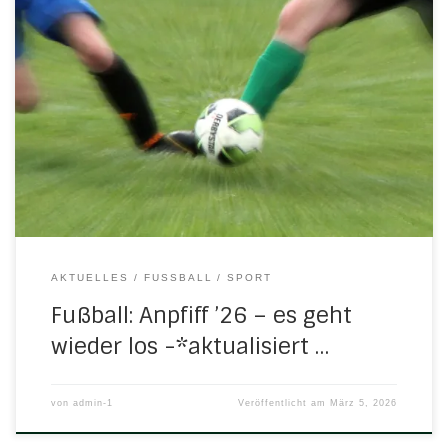
Nach diversen Vorbereitungsspielen rollt der Ball ab dem
kommenden Wochenende wieder um Punkte und
Tabellenplätze. Die frühlingshafte Witterung verspricht
bessere Bedingungen als für Anfang März sonst üblich. Die
Vorfreude steigt. H/N/U juckt der Schuh … Georg Göpfarth,
agiler Pressewart der SG H/N/U, wirft einen Blick auf die
aktuelle Situation: SG […]
AKTUELLES
FUSSBALL
SPORT
Fußball: Anpfiff ’26 – es geht
wieder los -*aktualisiert …
von
admin-1
Veröffentlicht am
März 5, 2026