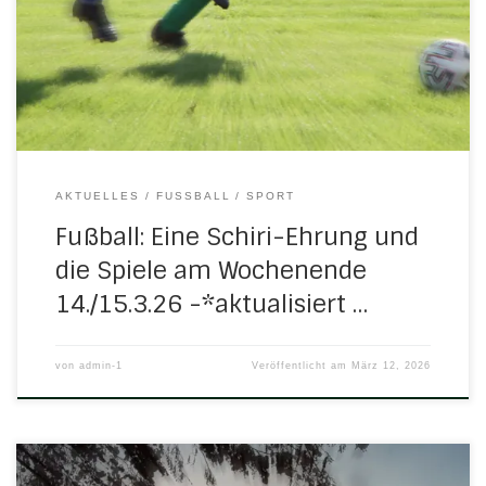
Kreis- und Landessieger 2026 statt. In einem würdigen
Rahmen wurden dabei die Siegerinnen und Sieger der
einzelnen Kreise in den […]
AKTUELLES
FUSSBALL
SPORT
Fußball: Eine Schiri-Ehrung und
die Spiele am Wochenende
14./15.3.26 -*aktualisiert …
von
admin-1
Veröffentlicht am
März 12, 2026