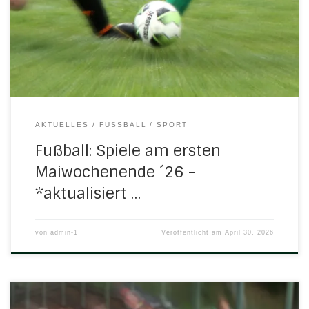
Die D-Jugend bedankt sich ganz herzlich bei Serkiss vom
Handy Repairstore Eschwege für die Anschaffung der
neuen Hoodies. 18.00 Uhr in Hessisch-LichtenauC-Jugend:
Lichtenauer […]
AKTUELLES
FUSSBALL
SPORT
Fußball: Spiele am ersten
Maiwochenende ´26 -
*aktualisiert …
von
admin-1
Veröffentlicht am
April 30, 2026