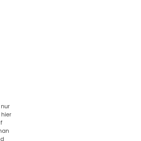
 nur
 hier
f
 man
nd