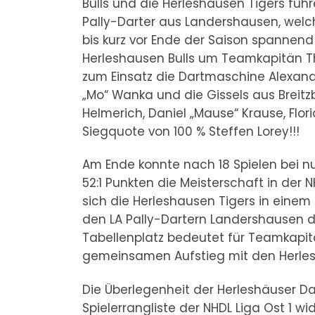
Bulls und die Herleshausen Tigers füh
Pally-Darter aus Landershausen, wel
bis kurz vor Ende der Saison spannend
Herleshausen Bulls um Teamkapitän T
zum Einsatz die Dartmaschine Alexande
„Mo“ Wanka und die Gissels aus Breitz
Helmerich, Daniel „Mause“ Krause, Flori
Siegquote von 100 % Steffen Lorey!!!
Am Ende konnte nach 18 Spielen bei 
52:1 Punkten die Meisterschaft in der N
sich die Herleshausen Tigers in ein
den LA Pally-Dartern Landershausen de
Tabellenplatz bedeutet für Teamkapit
gemeinsamen Aufstieg mit den Herlesh
Die Überlegenheit der Herleshäuser Dar
Spielerrangliste der NHDL Liga Ost 1 w