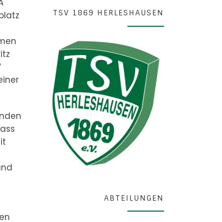
A
TSV 1869 HERLESHAUSEN
platz
amen
itz
“
einer
enden
dass
it
und
ABTEILUNGEN
den