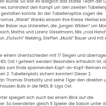
ren würde. So war es lediglich das starke Team der L
ches zumindest den Kampf um den zweiten Tabellen
 gestalten konnte. An der Tabellenspitze zogen die
homas „Wänki“ Wanka einsam ihre Kreise. Hierbei k
r Balzer aus Unterellen, die „jungen Wilden“ um Mor
bach, Mathis und Lorenz Gisselmann, Nils „cool Hand
an „Flutschi“ Niebling, Steffen „Mucki“ Bauer und mit 
nur einem Unentschieden mit 17 Siegen und überrag
HDL Ost 1 gefeiert werden! Besonders erfreulich ist, 
em bis zum Ende spannenden Kopf-an-Kopf-Rennen m
n 2. Tabellenplatz sichern konnten! Dieser 2.
än Thomas Starbatty und seine Tiger den direkten 
ausen Bulls in die NHDL B-Liga Ost.
ter spiegelt sich auch bei einem Blick auf die
ider. So beendeten gleich 5 Spieler die Saison unter 