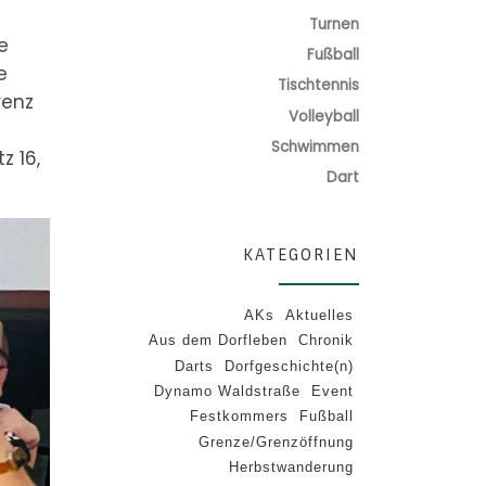
Turnen
e
Fußball
e
Tischtennis
renz
Volleyball
Schwimmen
z 16,
Dart
KATEGORIEN
AKs
Aktuelles
Aus dem Dorfleben
Chronik
Darts
Dorfgeschichte(n)
Dynamo Waldstraße
Event
Festkommers
Fußball
Grenze/Grenzöffnung
Herbstwanderung