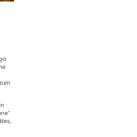
iga
che
 zum
en
nne“
les,