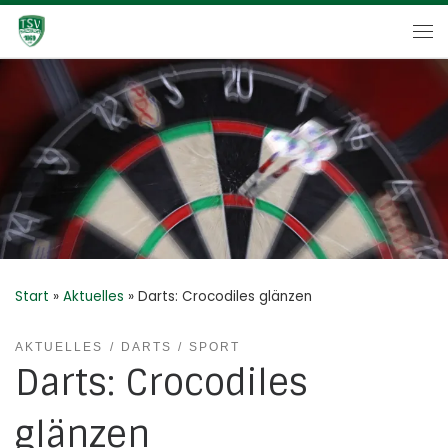
Zum Inhalt springen
Me
Start
»
Aktuelles
»
Darts: Crocodiles glänzen
AKTUELLES
DARTS
SPORT
Darts: Crocodiles
glänzen