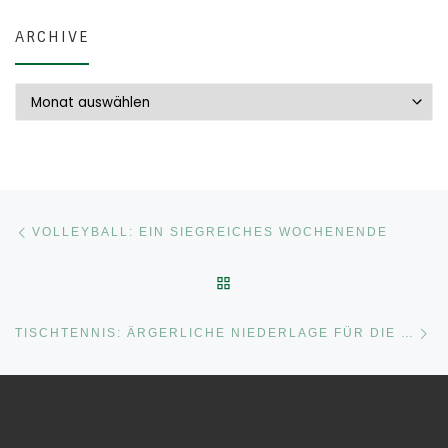
ARCHIVE
Archive
Beitragsnavigation
Vorheriger Beitrag
VOLLEYBALL: EIN SIEGREICHES WOCHENENDE
ZURÜCK ZUR BEITRAGSLI
Nä
TISCHTENNIS: ÄRGERLICHE NIEDERLAGE FÜR DIE ERSTE MANNSCHAFT, ZWEITE MANNSCHAFT PUNKTET