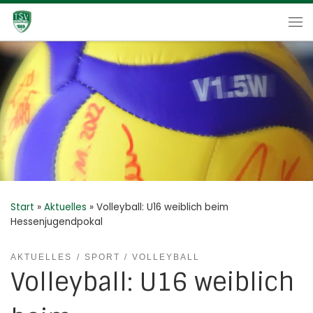
Zum Inhalt springen
Me
Start
»
Aktuelles
»
Volleyball: U16 weiblich beim
Hessenjugendpokal
AKTUELLES
SPORT
VOLLEYBALL
Volleyball: U16 weiblich