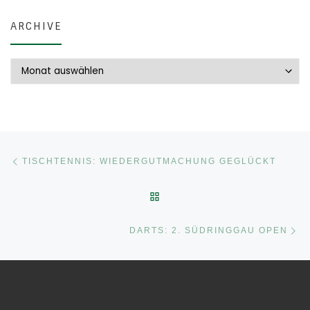
ARCHIVE
Archive
Beitragsnavigation
Vorheriger Beitrag
TISCHTENNIS: WIEDERGUTMACHUNG GEGLÜCKT
ZURÜCK ZUR BEITRAGSLI
Nä
DARTS: 2. SÜDRINGGAU OPEN