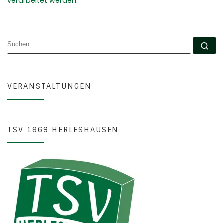
verarbeitet werden.
SUCHE
Su
VERANSTALTUNGEN
TSV 1869 HERLESHAUSEN