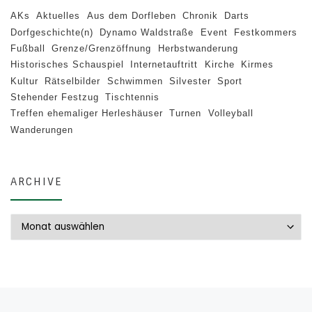
AKs
Aktuelles
Aus dem Dorfleben
Chronik
Darts
Dorfgeschichte(n)
Dynamo Waldstraße
Event
Festkommers
Fußball
Grenze/Grenzöffnung
Herbstwanderung
Historisches Schauspiel
Internetauftritt
Kirche
Kirmes
Kultur
Rätselbilder
Schwimmen
Silvester
Sport
Stehender Festzug
Tischtennis
Treffen ehemaliger Herleshäuser
Turnen
Volleyball
Wanderungen
ARCHIVE
Archive
Beitragsnavigation
Vorheriger Beitrag