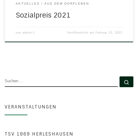
AKTUELLES
AUS DEM DORFLEBEN
Sozialpreis 2021
von
admin-1
Veröffentlicht am
Februar 15, 2022
SUCHE
Su
VERANSTALTUNGEN
TSV 1869 HERLESHAUSEN