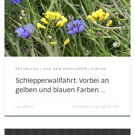
Schlepperwallfahrt bewegte sich auf neuen Wegen und
widmete sich dem Frieden. In den Rapsfeldern am
Streckenrand fand man, bei genauerem Betrachten, einen
aktuellen Bezug. Rund 40 Schlepperfahrer, mit und ohne
Anhänger und Mitfahrer unterwegs, folgten dem Aufruf
des Männertreffs der […]
AKTUELLES
AUS DEM DORFLEBEN
KIRCHE
Schlepperwallfahrt: Vorbei an
gelben und blauen Farben …
von
admin-1
Veröffentlicht am
Juni 8, 2022