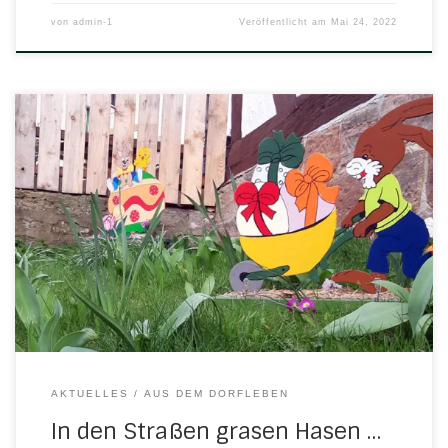
von
admin-1
Veröffentlicht am
Mai 24, 2022
Wir wünschen ein frohes Osterfest! Der VorstandTSV 1869
Herleshausen Gehört schon fest zum Osterfest: der
Hasenpfad in Herleshausen. Die phantasievollen
Holzfiguren locken immer mehr Besucher in den Ort –
echte Hingucker im Dorfbild. Ein Dankeschön geht wieder
mal an das Team Müller-Hornig!
AKTUELLES
AUS DEM DORFLEBEN
In den Straßen grasen Hasen …