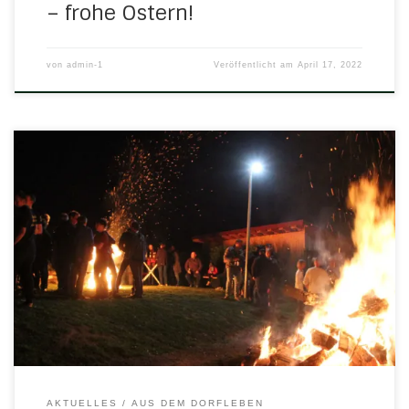
– frohe Ostern!
von
admin-1
Veröffentlicht am
April 17, 2022
In der Corona-Zeit lief ja vieles nur auf Sparflamme.
Osterfeuer loderten gleich gar nicht mehr. Das hat sich nun
geändert, in diesem Jahr soll´s draußen vor dem Dorf
wieder brennen. Die Dorfjugend vom Second Home lädt
wieder ein: Wann gab es eigentlich das erste Osterfeuer in
Herleshausen? In den 1980er […]
AKTUELLES
AUS DEM DORFLEBEN