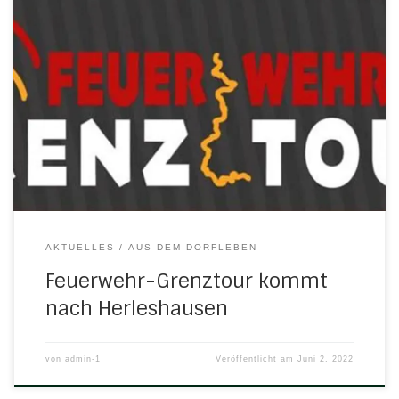
Unsere Feuerwehr-Kameraden bewerben derzeit eine
interessante Aktion, die in Kürze auch Station in
Herleshausen macht – und alles für einen guten Zweck …
Hier geht´s zur Freiwilligen Feuerwehr Herleshausen So lief
die Veranstaltung: Zum Bericht der Werra-Rundschau vom
21.6.22 Hier geht´s zum Bericht auf der Herleshäuser FFw-
Homepage
AKTUELLES
AUS DEM DORFLEBEN
Feuerwehr-Grenztour kommt
nach Herleshausen
von
admin-1
Veröffentlicht am
Juni 2, 2022