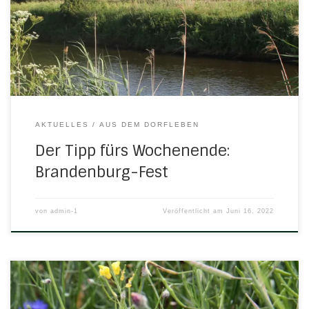
Ruine mit dem Blick auf die Werra-Schleifen lohnt sich
immer, ganz besonders aber am kommenden
Wochenende. Der Werratal-Zweigverein Brandenburg aus
Lauchröden richtet einmal mehr ein […]
AKTUELLES
AUS DEM DORFLEBEN
Der Tipp fürs Wochenende:
Brandenburg-Fest
von
admin-1
Veröffentlicht am
Juni 16, 2022
Die Gedanken gingen auch in die Ukraine – die 7.