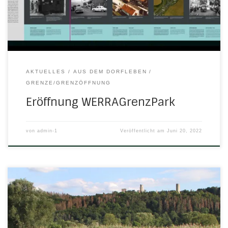
Grenz- und Demokratie-Park entstanden. Eröffnung am
Mittwoch, 22. Juni 2022 um […]
AKTUELLES
AUS DEM DORFLEBEN
GRENZE/GRENZÖFFNUNG
Eröffnung WERRAGrenzPark
von
admin-1
Veröffentlicht am
Juni 20, 2022
Markant thront sie über dem Werratal, die gute, alte
Brandenburg, und grüßt Einheimische genauso wie die
vielen Durchreisenden auf der nahen A4. Ein Besuch der