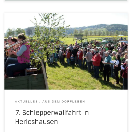
Eine Fahrt für den Frieden in der Ukraine – Sonntag, 29. Mai
2022 Es ist wieder so weit, auch in diesem Jahr lädt der
Herleshäuser Männertreff um Pfr. i.R. Dr. Manfred Gerland
zu einer Schlepperwallfahrt ein. Wir wollen unterwegs sein
und den Blick nach außen mit dem Blick nach innen […]
AKTUELLES
AUS DEM DORFLEBEN
7. Schlepperwallfahrt in
Herleshausen