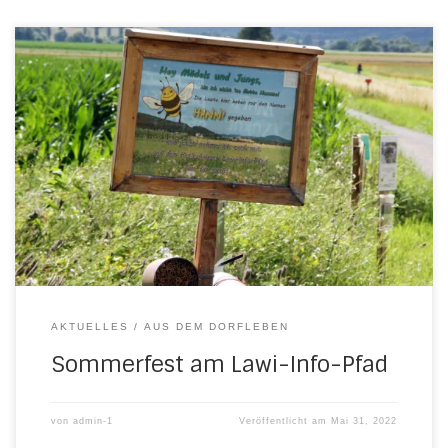
Am morgigen 1. Juni beginnt meteorolgisch der Sommer.
Und wo kann man den Sommer intensiver begrüßen als in
der herrlichen Werrawiesenflur direkt neben unserem Dorf
…??? Darum merkt euch folgenden Termin:
AKTUELLES
AUS DEM DORFLEBEN
Sommerfest am Lawi-Info-Pfad
von
admin-1
Veröffentlicht am
Mai 31, 2022