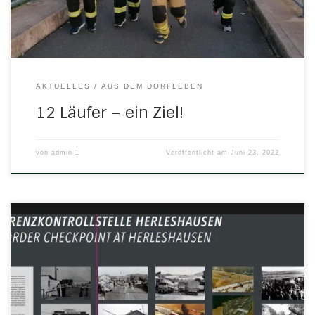
AKTUELLES
AUS DEM DORFLEBEN
12 Läufer – ein Ziel!
von
admin-1
Veröffentlicht am
Juni 23, 2022
Lange Zeit war Herleshausen bekannt für seinen
Grenzübergang. Seit rund drei Jahrzehnten ist er nun
schon verschwunden. Damit die Erinnerung an ihn und an
die glücklicherweise vergangene Zeit der Zonengrenze
nicht verloren geht, ist am östlichen Ortseingang nun ein