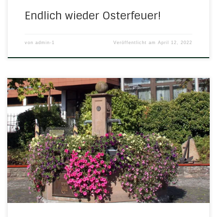
Endlich wieder Osterfeuer!
von
admin-1
Veröffentlicht am
April 12, 2022
Vier Herleshäuser, die es absolut verdient haben, wurden
nun als Träger des Sozialpreises Werra-Meißner 2021
vorgestellt. Die Werra-Rundschau hat einen schönen
Artikel über das Goldgraben-Quartett veröffentlicht und
deren Einsatz zum Wohle des Dorfes gewürdigt:
Herleshausen – Ehrlich erstaunt habe er die Nachricht
aufgenommen, sagt Manfred Müller freudig: Gemeinsam
mit seinem […]