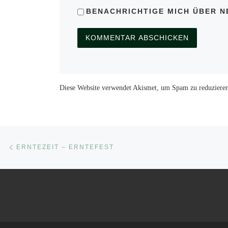
BENACHRICHTIGE MICH ÜBER NE
Diese Website verwendet Akismet, um Spam zu reduziere
Beitragsnavigation
Vorheriger Beitrag
ERNTEZEIT – ERNTEFEST