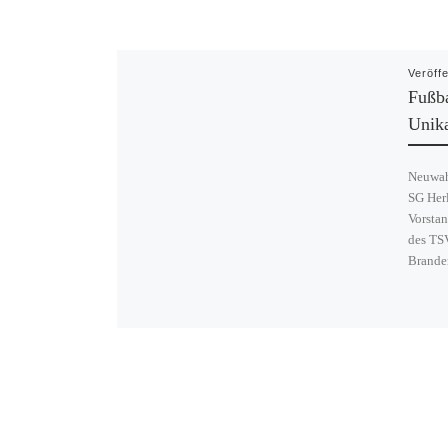
Veröff
Fußba
Unik
Neuwah
SG Her
Vorstan
des TS
Brande