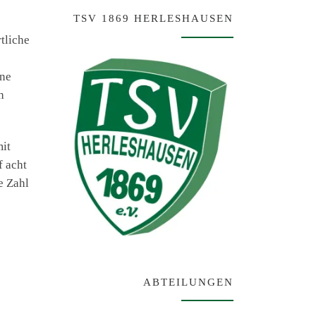
TSV 1869 HERLESHAUSEN
tliche
rne
h
mit
f acht
e Zahl
ABTEILUNGEN