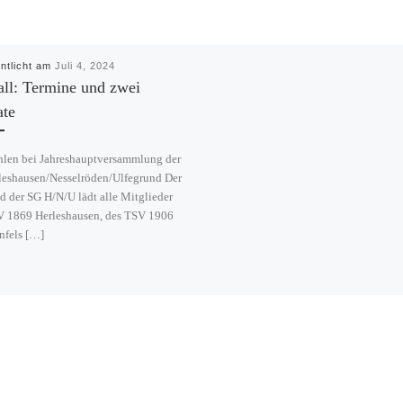
entlicht am
Juli 4, 2024
ll: Termine und zwei
ate
len bei Jahreshauptversammlung der
leshausen/Nesselröden/Ulfegrund Der
d der SG H/N/U lädt alle Mitglieder
V 1869 Herleshausen, des TSV 1906
nfels […]