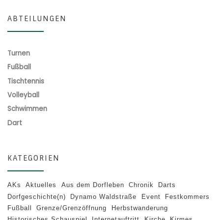
ABTEILUNGEN
Turnen
Fußball
Tischtennis
Volleyball
Schwimmen
Dart
KATEGORIEN
AKs
Aktuelles
Aus dem Dorfleben
Chronik
Darts
Dorfgeschichte(n)
Dynamo Waldstraße
Event
Festkommers
Fußball
Grenze/Grenzöffnung
Herbstwanderung
Historisches Schauspiel
Internetauftritt
Kirche
Kirmes