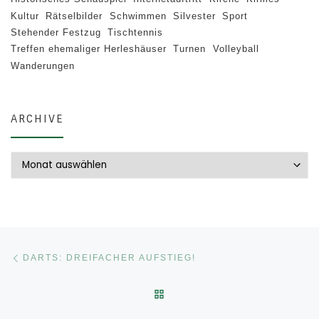
Kultur
Rätselbilder
Schwimmen
Silvester
Sport
Stehender Festzug
Tischtennis
Treffen ehemaliger Herleshäuser
Turnen
Volleyball
Wanderungen
ARCHIVE
Archive
Beitragsnavigation
Vorheriger Beitrag
DARTS: DREIFACHER AUFSTIEG!
ZURÜCK ZUR BEITRAGSLI
Nä