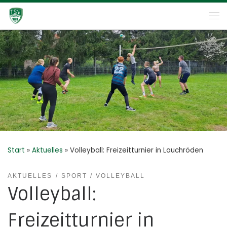
Zum Inhalt springen
Me
Start
»
Aktuelles
»
Volleyball: Freizeitturnier in Lauchröden
AKTUELLES
SPORT
VOLLEYBALL
Volleyball:
Freizeitturnier in