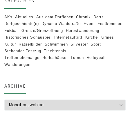
KATEGORIEN
AKs
Aktuelles
Aus dem Dorfleben
Chronik
Darts
Dorfgeschichte(n)
Dynamo Waldstraße
Event
Festkommers
Fußball
Grenze/Grenzöffnung
Herbstwanderung
Historisches Schauspiel
Internetauftritt
Kirche
Kirmes
Kultur
Rätselbilder
Schwimmen
Silvester
Sport
Stehender Festzug
Tischtennis
Treffen ehemaliger Herleshäuser
Turnen
Volleyball
Wanderungen
ARCHIVE
Archive