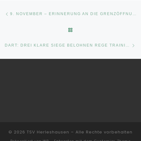
Beitragsnavigation
Vorheriger Beitrag
9. NOVEMBER – ERINNERUNG AN DIE GRENZÖFFNUNG
ZURÜCK ZUR BEITRAGSLI
Nä
DART: DREI KLARE SIEGE BELOHNEN REGE TRAININGSBETEILIGUNG
© 2026
TSV Herleshausen
– Alle Rechte vorbehalten