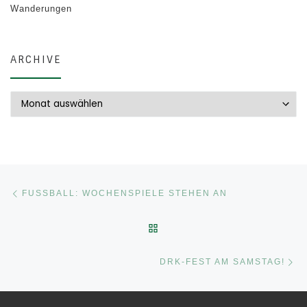
Wanderungen
ARCHIVE
Archive
Beitragsnavigation
Vorheriger Beitrag
FUSSBALL: WOCHENSPIELE STEHEN AN
ZURÜCK ZUR BEITRAGSLI
Nä
DRK-FEST AM SAMSTAG!