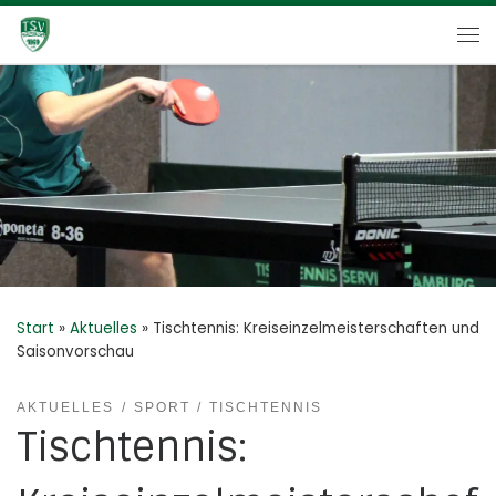
Zum Inhalt springen
Me
Start
»
Aktuelles
»
Tischtennis: Kreiseinzelmeisterschaften und
Saisonvorschau
AKTUELLES
SPORT
TISCHTENNIS
Tischtennis: