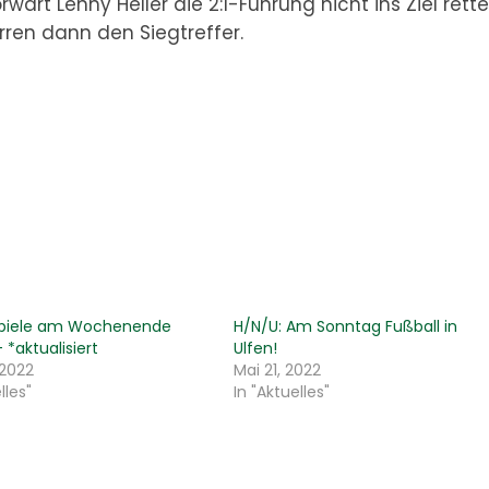
t Lenny Heller die 2:1-Führung nicht ins Ziel retten
rren dann den Siegtreffer.
Spiele am Wochenende
H/N/U: Am Sonntag Fußball in
 *aktualisiert
Ulfen!
 2022
Mai 21, 2022
lles"
In "Aktuelles"