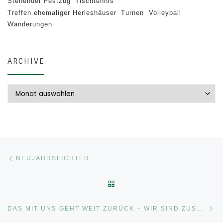
Stehender Festzug
Tischtennis
Treffen ehemaliger Herleshäuser
Turnen
Volleyball
Wanderungen
ARCHIVE
Archive
Beitragsnavigation
Vorheriger Beitrag
NEUJAHRSLICHTER
ZURÜCK ZUR BEITRAGSLI
Nä
DAS MIT UNS GEHT WEIT ZURÜCK – WIR SIND ZUSAMMEN GROSS!