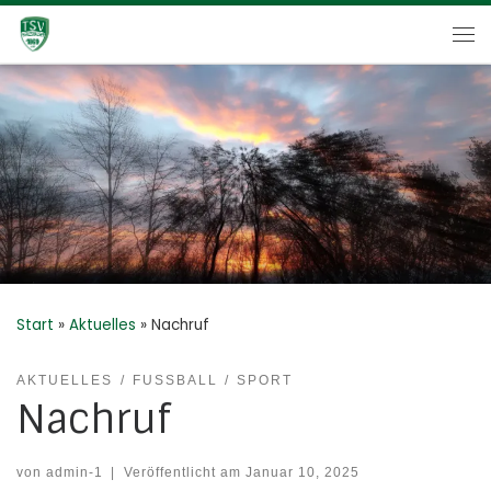
Zum Inhalt springen
Me
Start
»
Aktuelles
»
Nachruf
AKTUELLES
FUSSBALL
SPORT
Nachruf
von
admin-1
|
Veröffentlicht am
Januar 10, 2025