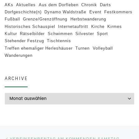
AKs
Aktuelles
Aus dem Dorfleben
Chronik
Darts
Dorfgeschichte(n)
Dynamo Waldstraße
Event
Festkommers
Fußball
Grenze/Grenzöffnung
Herbstwanderung
Historisches Schauspiel
Internetauftritt
Kirche
Kirmes
Kultur
Rätselbilder
Schwimmen
Silvester
Sport
Stehender Festzug
Tischtennis
Treffen ehemaliger Herleshäuser
Turnen
Volleyball
Wanderungen
ARCHIVE
Archive
Beitragsnavigation
Vorheriger Beitrag