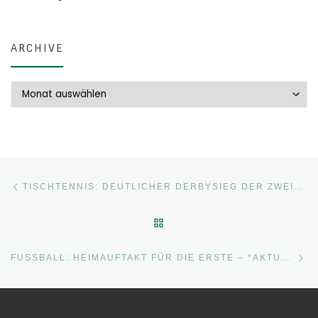
ARCHIVE
Archive
Beitragsnavigation
Vorheriger Beitrag
TISCHTENNIS: DEUTLICHER DERBYSIEG DER ZWEITEN MANNSCHAFT
ZURÜCK ZUR BEITRAGSLI
Nä
FUSSBALL: HEIMAUFTAKT FÜR DIE ERSTE – *AKTUALISIERT …