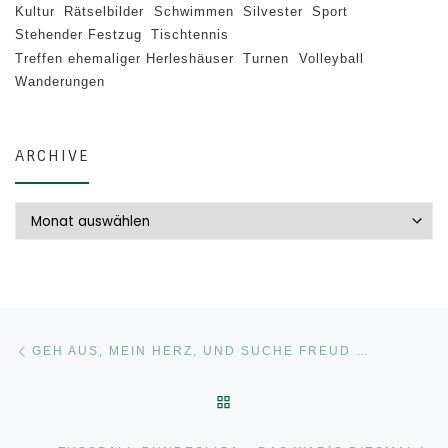
Kultur
Rätselbilder
Schwimmen
Silvester
Sport
Stehender Festzug
Tischtennis
Treffen ehemaliger Herleshäuser
Turnen
Volleyball
Wanderungen
ARCHIVE
Archive
Beitragsnavigation
Vorheriger Beitrag
GEH AUS, MEIN HERZ, UND SUCHE FREUD …
ZURÜCK ZUR BEITRAGSLI
Nä