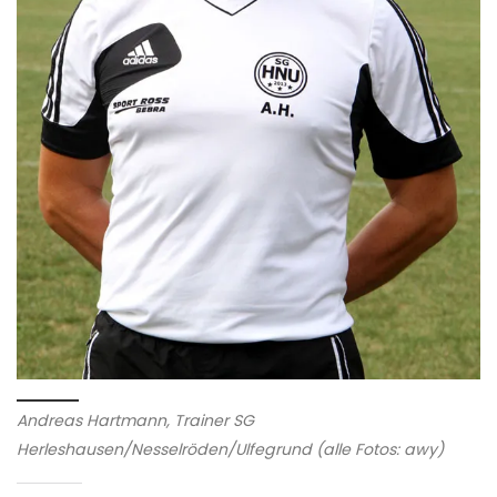
Andreas Hartmann, Trainer SG
Herleshausen/Nesselröden/Ulfegrund (alle Fotos: awy)