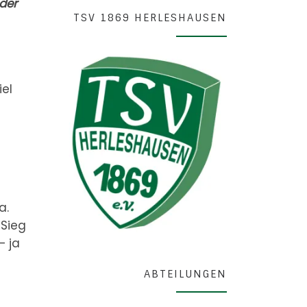
der
TSV 1869 HERLESHAUSEN
iel
a.
 Sieg
– ja
ABTEILUNGEN