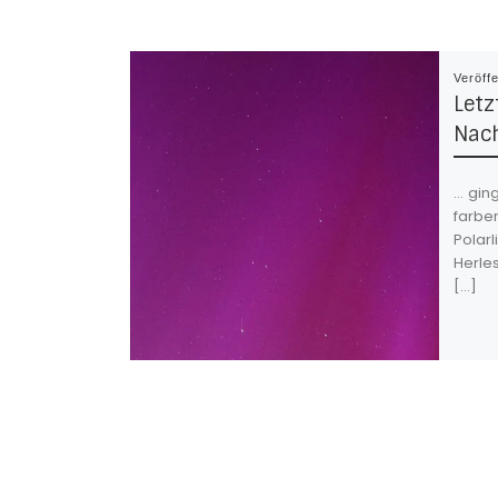
Veröff
Letz
Nach
… gin
farbe
Polarl
Herle
[…]