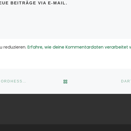
UE BEITRÄGE VIA E-MAIL.
u reduzieren.
Erfahre, wie deine Kommentardaten verarbeitet 
ZURÜCK ZUR BEITRAGSLI
VOLLEY-MÄDELS AUF DEM TREPPCHEN – DRITTER IM NORDHESSEN-POKAL
DAR