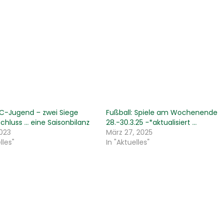
 C-Jugend – zwei Siege
Fußball: Spiele am Wochenende
hluss … eine Saisonbilanz
28.-30.3.25 -*aktualisiert …
2023
März 27, 2025
lles"
In "Aktuelles"