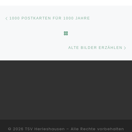
Beitragsnavigation
Vorheriger Beitrag
1000 POSTKARTEN FÜR 1000 JAHRE
ZURÜCK ZUR BEITRAGSLI
Nä
ALTE BILDER ERZÄHLEN
© 2026
TSV Herleshausen
– Alle Rechte vorbehalten