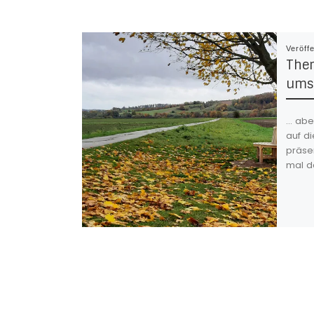
Veröff
Them
ums 
… aber
auf d
präse
mal d