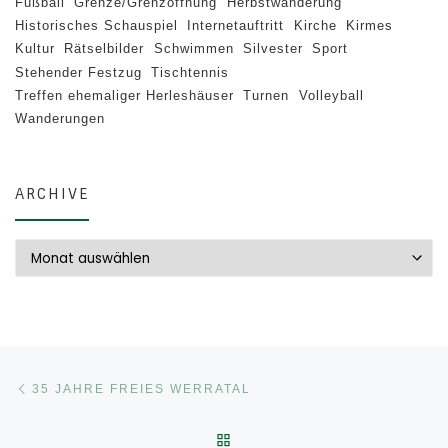
Fußball
Grenze/Grenzöffnung
Herbstwanderung
Historisches Schauspiel
Internetauftritt
Kirche
Kirmes
Kultur
Rätselbilder
Schwimmen
Silvester
Sport
Stehender Festzug
Tischtennis
Treffen ehemaliger Herleshäuser
Turnen
Volleyball
Wanderungen
ARCHIVE
Archive
Beitragsnavigation
Vorheriger Beitrag
35 JAHRE FREIES WERRATAL
ZURÜCK ZUR BEITRAGSLI