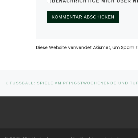
BENACHRICHTIGE MICH ÜBER NE
Diese Website verwendet Akismet, um Spam z
Beitragsnavigation
Vorheriger Beitrag