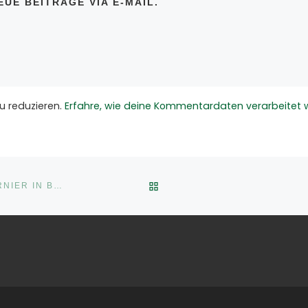
UE BEITRÄGE VIA E-MAIL.
u reduzieren.
Erfahre, wie deine Kommentardaten verarbeitet 
ZURÜCK ZUR BEITRAGSLI
FUSSBALL: SPIELE AM PFINGSTWOCHENENDE UND TURNIER IN BREITZBACH -*AKTUALISIERT …