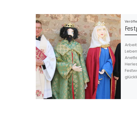
Veröff
Fest
Arbei
Leben
Anett
Herle
Festw
glück