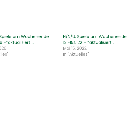
: Spiele am Wochenende
H/N/U: Spiele am Wochenende
26 -*aktualisiert …
13.-15.5.22 – *aktualisiert …
2026
Mai 15, 2022
lles"
In "Aktuelles"