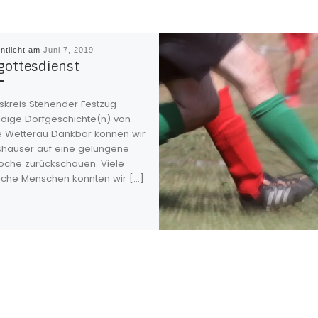
entlicht am
Juni 7, 2019
gottesdienst
tskreis Stehender Festzug
dige Dorfgeschichte(n) von
e Wetterau Dankbar können wir
shäuser auf eine gelungene
oche zurückschauen. Viele
liche Menschen konnten wir […]