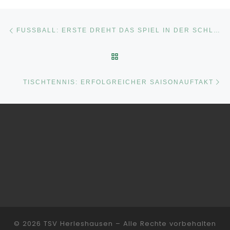
Beitragsnavigation
Vorheriger Beitrag
FUSSBALL: ERSTE DREHT DAS SPIEL IN DER SCHLUSSPHASE
ZURÜCK ZUR BEITRAGSLI
Nä
TISCHTENNIS: ERFOLGREICHER SAISONAUFTAKT
© 2026
TSV Herleshausen
– Alle Rechte vorbehalten