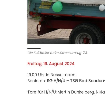
Die Fußballer beim Kirmesumzug ´23.
Freitag, 16. August 2024
19.00 Uhr in Nesselröden
Senioren:
SG H/N/U – TSG Bad Sooden-
Tore für H/N/U: Mertin Dunkelberg, Nik