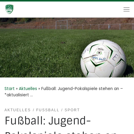
Zum Inhalt springen
Me
Start
»
Aktuelles
»
Fußball: Jugend-Pokalspiele stehen an –
*aktualisiert …
AKTUELLES
FUSSBALL
SPORT
Fußball: Jugend-