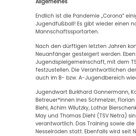
Allgemeines
Endlich ist die Pandemie „Corona“ ei
Jugendfußball! Es gibt wieder einen no
Mannschaftssportarten.
Nach den dürftigen letzten Jahren ko
Neuanfänger gesteigert werden. Ebenfa
Jugendspielgemeinschaft, mit dem TSV
festzustellen. Die Verantwortlichen d
auch im B- bzw. A-Jugendbereich wi
Jugendwart Burkhard Gonnermann, Kass
Betreuer*innen Ines Schmelzer, Florian
Biehl, Achim Wilutzky, Lothar Biersche
May und Thomas Diehl (TSV Netra) s
verantwortlich. Das Training sowie die
Nesselröden statt. Ebenfalls wird sei