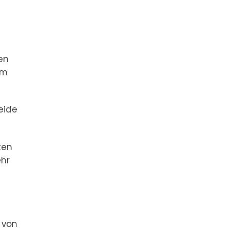
en
em
eide
ten
ehr
 von