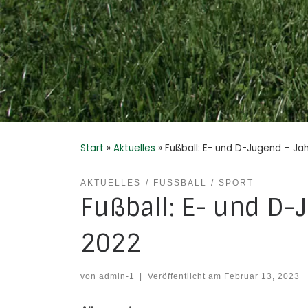
Start
»
Aktuelles
»
Fußball: E- und D-Jugend – Jah
AKTUELLES
FUSSBALL
SPORT
Fußball: E- und D-
2022
von
admin-1
|
Veröffentlicht am
Februar 13, 2023