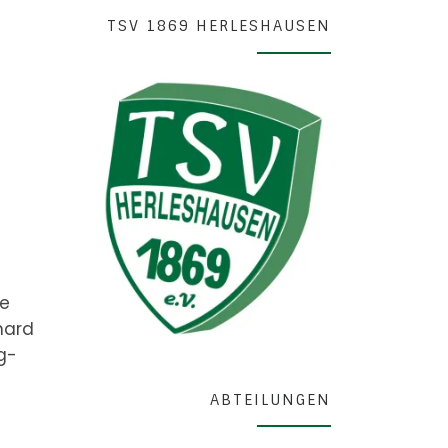
TSV 1869 HERLESHAUSEN
n
ie
hard
g-
ABTEILUNGEN