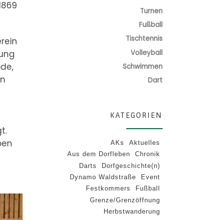
 1869
Turnen
Fußball
Tischtennis
rein
Volleyball
zung
ode,
Schwimmen
en
Dart
KATEGORIEN
t.
ben
AKs
Aktuelles
Aus dem Dorfleben
Chronik
Darts
Dorfgeschichte(n)
Dynamo Waldstraße
Event
Festkommers
Fußball
Grenze/Grenzöffnung
Herbstwanderung