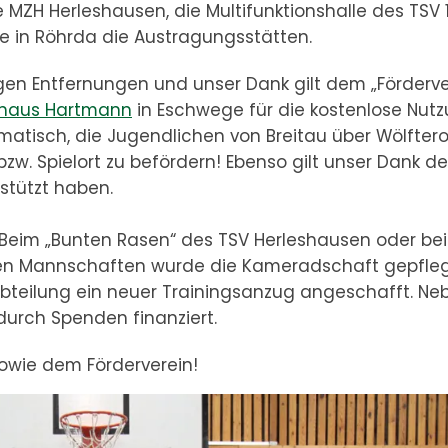
e MZH Herleshausen, die Multifunktionshalle des TSV
e in Röhrda die Austragungsstätten.
gen Entfernungen und unser Dank gilt dem „Förderve
haus Hartmann
in Eschwege für die kostenlose Nut
ematisch, die Jugendlichen von Breitau über Wölfter
zw. Spielort zu befördern! Ebenso gilt unser Dank d
rstützt haben.
 Beim „Bunten Rasen“ des TSV Herleshausen oder bei
nen Mannschaften wurde die Kameradschaft gepfleg
teilung ein neuer Trainingsanzug angeschafft. Ne
durch Spenden finanziert.
owie dem Förderverein!