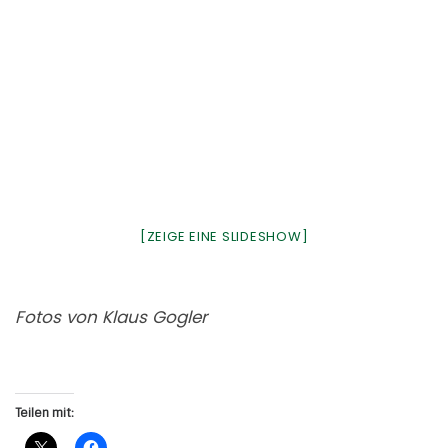
Schreibe einen Kommentar
Deine E-Mail-Adresse wird nicht veröffentlicht.
Erforderliche
Felder sind mit
*
markiert
*
KOMMENTAR
*
NAME
*
E-MAIL-ADRESSE
WEBSITE