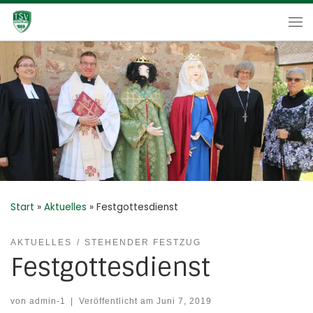
Zum Inhalt springen
Me
Start
»
Aktuelles
»
Festgottesdienst
AKTUELLES
STEHENDER FESTZUG
Festgottesdienst
von
admin-1
|
Veröffentlicht am
Juni 7, 2019