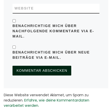
AKs
Aktuelles
Aus dem Dorfleben
Chronik
Darts
Dorfgeschichte(n)
Dynamo Waldstraße
Event
Festkommers
Fußball
Grenze/Grenzöffnung
Herbstwanderung
Historisches Schauspiel
Internetauftritt
Kirche
Kirmes
Kultur
Rätselbilder
Schwimmen
Silvester
Sport
Stehender Festzug
Tischtennis
Treffen ehemaliger Herleshäuser
Turnen
Volleyball
Wanderungen
ARCHIVE
Archive