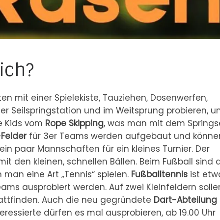
ich?
en mit einer Spielekiste, Tauziehen, Dosenwerfen,
r Seilspringstation und im Weitsprung probieren, u
ie Kids vom
Rope Skipping
, was man mit dem Springse
-Felder
für 3er Teams werden aufgebaut und könne
 ein paar Mannschaften für ein kleines Turnier. Der
it den kleinen, schnellen Bällen. Beim Fußball sind 
 man eine Art „Tennis“ spielen.
Fußballtennis
ist etw
eams ausprobiert werden. Auf zwei Kleinfeldern solle
attfinden. Auch die neu gegründete
Dart-Abteilung
Interessierte dürfen es mal ausprobieren, ab 19.00 Uhr