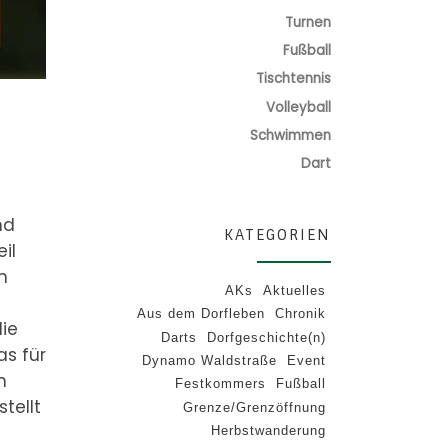
Turnen
Fußball
Tischtennis
Volleyball
Schwimmen
Dart
nd
KATEGORIEN
il
n
AKs
Aktuelles
Aus dem Dorfleben
Chronik
die
Darts
Dorfgeschichte(n)
as für
Dynamo Waldstraße
Event
n
Festkommers
Fußball
stellt
Grenze/Grenzöffnung
Herbstwanderung