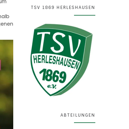
zum
TSV 1869 HERLESHAUSEN
halb
ngenen
ABTEILUNGEN