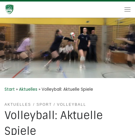
Zum Inhalt springen
Me
Start
»
Aktuelles
»
Volleyball: Aktuelle Spiele
AKTUELLES
SPORT
VOLLEYBALL
Volleyball: Aktuelle
Spiele