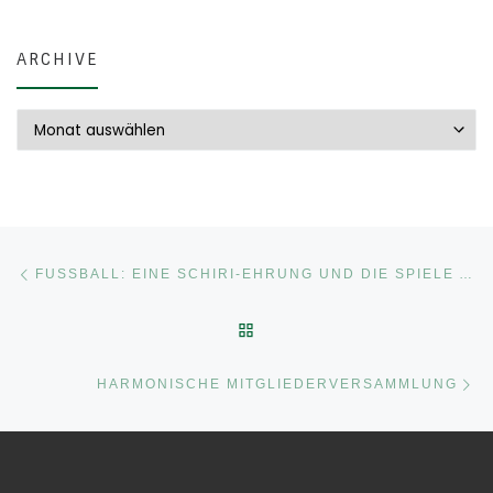
ARCHIVE
Archive
Beitragsnavigation
Vorheriger Beitrag
FUSSBALL: EINE SCHIRI-EHRUNG UND DIE SPIELE AM WOCHENENDE 14./15.3.26 -*AKTUALISIERT …
ZURÜCK ZUR BEITRAGSLI
Nä
HARMONISCHE MITGLIEDERVERSAMMLUNG