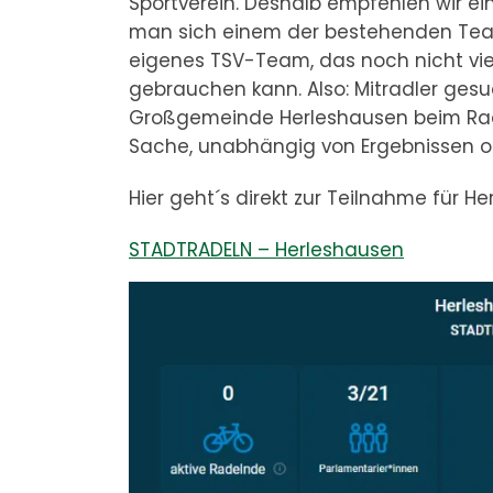
Sportverein. Deshalb empfehlen wir ei
man sich einem der bestehenden Teams
eigenes TSV-Team, das noch nicht vi
gebrauchen kann. Also: Mitradler gesu
Großgemeinde Herleshausen beim Rade
Sache, unabhängig von Ergebnissen ode
Hier geht´s direkt zur Teilnahme für H
STADTRADELN – Herleshausen