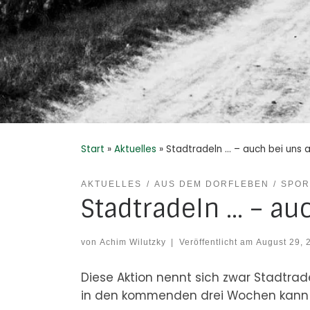
Start
»
Aktuelles
»
Stadtradeln … – auch bei uns 
AKTUELLES
AUS DEM DORFLEBEN
SPOR
Stadtradeln … – au
von
Achim Wilutzky
|
Veröffentlicht am
August 29, 
Diese Aktion nennt sich zwar Stadtrade
in den kommenden drei Wochen kann m