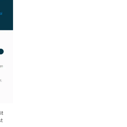
it
st