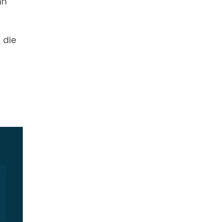
nn
 die