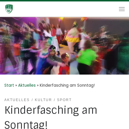
Zum Inhalt springen
Me
Start
»
Aktuelles
»
Kinderfasching am Sonntag!
AKTUELLES
KULTUR
SPORT
Kinderfasching am
Sonntag!