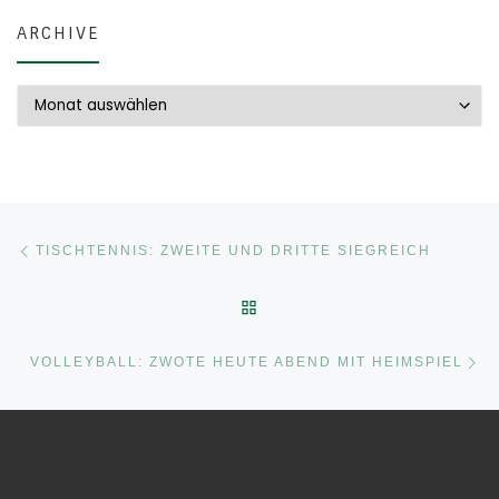
ARCHIVE
Archive
Beitragsnavigation
Vorheriger Beitrag
TISCHTENNIS: ZWEITE UND DRITTE SIEGREICH
ZURÜCK ZUR BEITRAGSLI
Nä
VOLLEYBALL: ZWOTE HEUTE ABEND MIT HEIMSPIEL