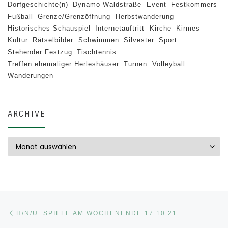
Dorfgeschichte(n)
Dynamo Waldstraße
Event
Festkommers
Fußball
Grenze/Grenzöffnung
Herbstwanderung
Historisches Schauspiel
Internetauftritt
Kirche
Kirmes
Kultur
Rätselbilder
Schwimmen
Silvester
Sport
Stehender Festzug
Tischtennis
Treffen ehemaliger Herleshäuser
Turnen
Volleyball
Wanderungen
ARCHIVE
Archive
Beitragsnavigation
Vorheriger Beitrag
H/N/U: SPIELE AM WOCHENENDE 17.10.21