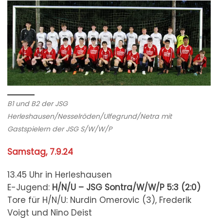
B1 und B2 der JSG
Herleshausen/Nesselröden/Ulfegrund/Netra mit
Gastspielern der JSG S/W/W/P
Samstag, 7.9.24
13.45 Uhr in Herleshausen
E-Jugend:
H/N/U – JSG Sontra/W/W/P
5:3 (2:0)
Tore für H/N/U: Nurdin Omerovic (3), Frederik
Voigt und Nino Deist