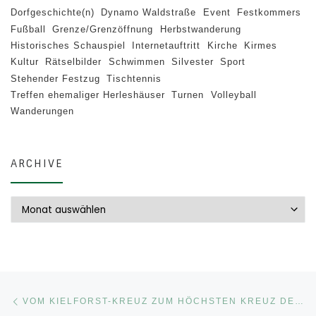
Dorfgeschichte(n)
Dynamo Waldstraße
Event
Festkommers
Fußball
Grenze/Grenzöffnung
Herbstwanderung
Historisches Schauspiel
Internetauftritt
Kirche
Kirmes
Kultur
Rätselbilder
Schwimmen
Silvester
Sport
Stehender Festzug
Tischtennis
Treffen ehemaliger Herleshäuser
Turnen
Volleyball
Wanderungen
ARCHIVE
Archive
Beitragsnavigation
Vorheriger Beitrag
VOM KIELFORST-KREUZ ZUM HÖCHSTEN KREUZ DEUTSCHLANDS – AUF DIE ZUGSPITZE!