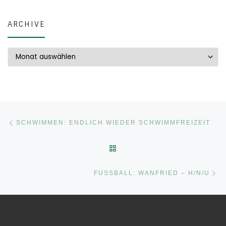
ARCHIVE
Archive
Beitragsnavigation
Vorheriger Beitrag
SCHWIMMEN: ENDLICH WIEDER SCHWIMMFREIZEIT
ZURÜCK ZUR BEITRAGSLI
Nä
FUSSBALL: WANFRIED – H/N/U