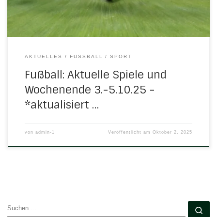
(0:1) […]
AKTUELLES
FUSSBALL
SPORT
Fußball: Aktuelle Spiele und
Wochenende 3.-5.10.25 -
*aktualisiert …
von
admin-1
Veröffentlicht am
Oktober 2, 2025
SUCHE
Su