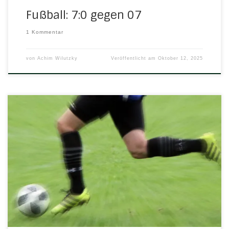
Fußball: 7:0 gegen 07
1 Kommentar
von
Achim Wilutzky
Veröffentlicht am
Oktober 12, 2025
Während der Herbstferien pausieren die jugendlichen
Fußballer, dadurch kommt es am kommenden
Wochenende nur zu einem Spieltag für die H/N/U-
Mannschaften, nämlich am Sonntag. Alle drei Senioren-
Teams sind dann im Einsatz. Zunächst blickt
Pressesprecher Georg Göpfarth aber noch mal auf den
vergangenen Spieltag zurück: Kurzer Rückblick mit
Auffälligkeiten auf den Doppelspieltag […]