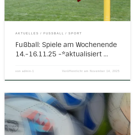
AKTUELLES
FUSSBALL
SPORT
Fußball: Spiele am Wochenende
14.-16.11.25 -*aktualisiert …
von
admin-1
Veröffentlicht am
November 14, 2025
Achtung – neuer Termin:Jetzt immer dienstags um 18.30
Uhr in der TSV-Turnhalle. Das neue Angebot für ältere