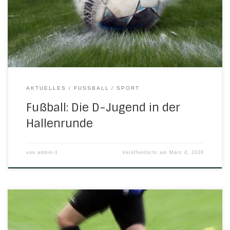
welcher noch durch tolles Zusammenspiel und
Einsatzbereitschaft in der Rückrunde ausgebaut werden
konnte und schließlich den 1. Platz darstellte. Eine ganz tolle
Mannschaftsleistung! Unsere 2. […]
AKTUELLES
FUSSBALL
SPORT
Fußball: Die D-Jugend in der
Hallenrunde
von
admin-1
Veröffentlicht am
März 4, 2026
Juli bis Dezember 2025 von Friedhelm Rimbach Sportlich