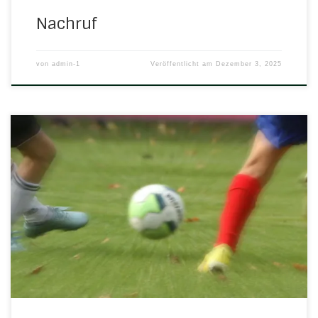
Nachruf
von
admin-1
Veröffentlicht am
Dezember 3, 2025
Die D-Jugend der JSG H/N/U ist mit zwei Mannschaften in
die Hallenrunde des Werra-Meißner-Kreises gestartet.
Dabei hat die D1 gute Chancen, die Zwischenrunde zu
erreichen. Sie belegt derzeit den dafür nötigen 3. Platz und
will diesen auch in den Rückspielen verteidigen oder
vielleicht noch verbessern. Eine Premiere hatten beim
Hallenturnier […]