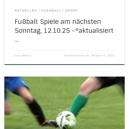
AKTUELLES
FUSSBALL
SPORT
Fußball: Spiele am nächsten
Sonntag, 12.10.25 -*aktualisiert
…
von
admin-1
Veröffentlicht am
Oktober 9, 2025
In diesen Tagen fanden bereits einige Jugendspiele statt.
Dienstag, 30. September 2025 18.30 Uhr in NetraB-Jugend:
H/N/U/N – JSG FSA/Wanfried 5:1 (2:1)Tore für H/N/U/N:
Manuel Berger, Jonatan May, Jannes Meier, Felix Schmidt
u. Joshua Braun Mittwoch, 1. Oktober 2025 18.00 Uhr in
HerleshausenE-Jugend: H/N/U – FC Großalmerode II 0:4