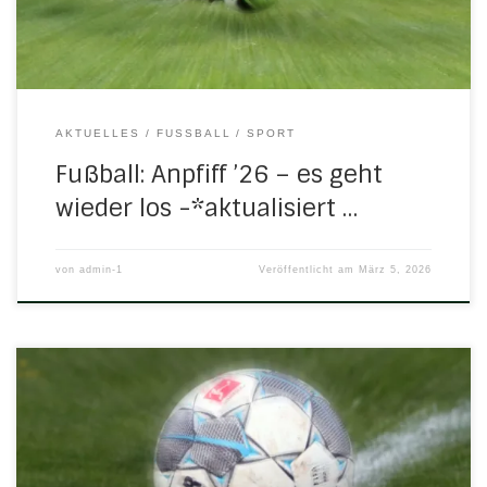
aktuelle Situation: SG […]
AKTUELLES
FUSSBALL
SPORT
Fußball: Anpfiff ’26 – es geht
wieder los -*aktualisiert …
von
admin-1
Veröffentlicht am
März 5, 2026
In der Hinrunde der Trostrunde erzielten beide D-Jugend-
Mannschaften der JSG H/N/U ein achtbares Ergebnis. Die
D1 landete mit zwei Punkten Rückstand auf dem 2. Platz,