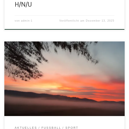
H/N/U
von
admin-1
Veröffentlicht am
Dezember 13, 2025
der Spielgemeinschaft
Herleshausen/Nesselröden/Ulfegrund (ehemals SG
Südringgau oder SG Herleshausen/Nesselröden) Wieder
hat uns, still und leise, ein ehemaliger Sportkamerad
verlassen. „Es kann nicht immer so bleiben,hier unter dem
wechselnden Mond,es blüht eine Zeit und verwelket,was
mit uns die Erde bewohnt.“ Die SG
Herleshausen/Nesselröden/Ulfegrund nimmt Abschied
von Dieter „Didi“ Schmauch einem ehemals […]
AKTUELLES
FUSSBALL
SPORT