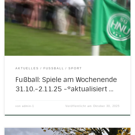
Spiele mit H/N/U-Beteiligung und den Heimspieltag in
Herleshausen: Freitag, 31. Oktober 2025 18.30 Uhr in Bad
Sooden-AllendorfB-Jugend: TSG Bad Sooden-Allendorf –
H/N/U/N Platz in BSA ist gesperrt, abgesagt Samstag, 1.
November 2025 14.45 Uhr in VelmedenC-Jugend: JSG
Meißnerland/Waldkappel – H/N/U/N II 8:3 […]
AKTUELLES
FUSSBALL
SPORT
Fußball: Spiele am Wochenende
31.10.-2.11.25 -*aktualisiert …
von
admin-1
Veröffentlicht am
Oktober 30, 2025