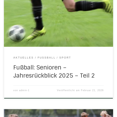
ging es schon am 1.7.25 mit dem Trainingsauftakt in Ulfen
los. Hier sind wir bis 3.8.25 geblieben. Danach wurde in
Nesselröden bis Anfang September trainiert, danach bis
Ende November wieder in Wommen. Der Spielplan zur
Serie 25/26 kam Anfang Juli 25 raus. […]
AKTUELLES
FUSSBALL
SPORT
Fußball: Senioren –
Jahresrückblick 2025 – Teil 2
von
admin-1
Veröffentlicht am
Februar 21, 2026