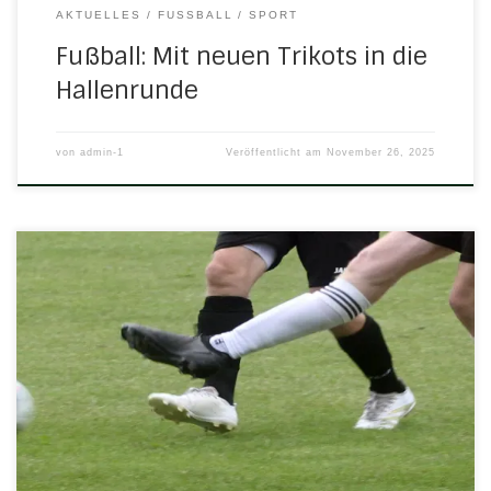
AKTUELLES
FUSSBALL
SPORT
Fußball: Mit neuen Trikots in die
Hallenrunde
von
admin-1
Veröffentlicht am
November 26, 2025
Während die Jugendmannschaften das feuchte Geläuf
der Sportplätze bereits gegen das Hallenparkett
eingetauscht haben, muss unsere Erste am kommenden
Sonntag noch zu einem Nachholspiel antreten: Sonntag,
23. November 2025 14.30 Uhr in Wickenrode Senioren: VfR
Wickenrode – H/N/U SG HNU spielt am Sonntag, 23.11.2025,
14:30 Uhr, gegen den VfR Wickenrode […]