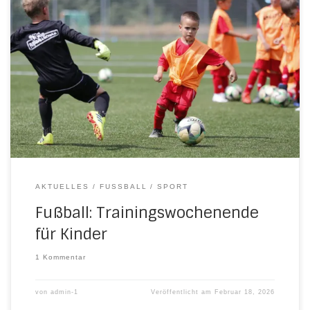
Für alle Nachwuchskicker gibt es im Sommer ein tolles
Angebot. Die JSG Herleshausen/Nesselröden/Ulfegrund
holt das 05er Fußballcamp nach Herleshausen, genauer
gesagt auf den Nesselröder Sportplatz. Von Freitag, 5. Juni
bis Sonntag, 7. Juni 2026 steht dann der Spaß am runden
Leder im Mittelpunkt. Neben den Trainingseinheiten mit den
Trainern des […]
AKTUELLES
FUSSBALL
SPORT
Fußball: Trainingswochenende
für Kinder
1 Kommentar
von
admin-1
Veröffentlicht am
Februar 18, 2026