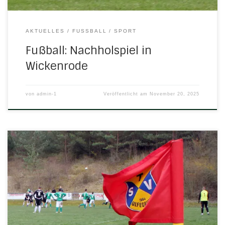
AKTUELLES
FUSSBALL
SPORT
Fußball: Nachholspiel in
Wickenrode
von
admin-1
Veröffentlicht am
November 20, 2025
Die letzten Jugendspiele vor der Winterpause stehen noch
an, und die Erste freut sich am Sonntag auf einen echten
Knüller daheim in Ulfen. Freitag, 14. November 2025 18.30
Uhr in KammerbachB-Jugend: JSG Kammerbach/Berkatal
– H/N/U/N 2:1 (0:1)Tor für H/N/U/N: Manuel Berger Samstag,
15. November 2025 14.00 Uhr in UlfenA-Jugend: H/N/U/N […]