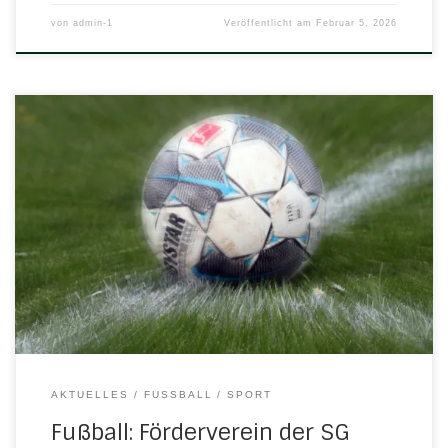
von
admin-1
Veröffentlicht am
Februar 5, 2026
Einladung Liebe Mitglieder, hiermit laden wir Euch zur
Jahreshauptversammlung des Fördervereins der SG
H/N/U e.V. am Montag, 29.12.2025 um 18:00 Uhr ins
Sportlerheim nach Nesselröden ein. Folgende
Tagesordnung wurde vom Vorstand beschlossen: 1)
Begrüßung durch den Vorsitzenden2) Bericht des
Vorstands über das Geschäftsjahr 20243) Bericht der
Kassenprüfer4) Entlastung des Vorstands5) Wahl […]
AKTUELLES
FUSSBALL
SPORT
Fußball: Förderverein der SG