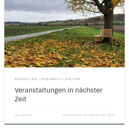
In den nächsten Tagen ist wieder einiges los im Dorf.
Bereits übermorgen am 31. Oktober darf sich unser
Nachwuchs auf ein schauriges Spektakel im Ratskeller
freuen: Am Samstag, 1.11.25, lädt die Gemeinde
Herleshausen zum Tag der Vereine in die Mehrzweckhalle.
Ab 17.00 Uhr treffen sich interessierte Vereinsmitglieder der
örtlichen Vereine […]
AKTUELLES
FUSSBALL
KULTUR
Veranstaltungen in nächster
Zeit
von
admin-1
Veröffentlicht am
Oktober 29, 2025