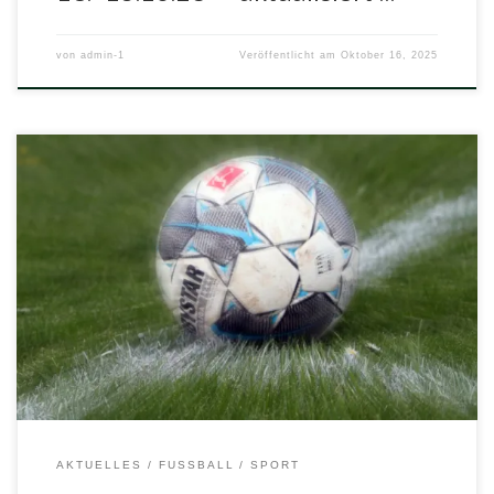
von
admin-1
Veröffentlicht am
Oktober 16, 2025
Der TSV 1869 Herleshausen möchte „allen Älteren“ eine
neue Sportart – Gehfußball – anbieten. Was ist
Gehfußball? Gehfußball, auch „Walking Football“ genannt,
ist eine Variante des Fußballs, die darauf abzielt, für
Menschen über 50 Jahre und für diejenigen, die aufgrund
mangelnder Mobilität oder aus anderen Gründen nicht in
der Lage […]
AKTUELLES
FUSSBALL
SPORT