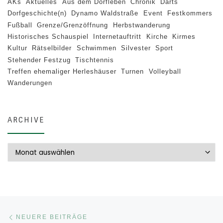
AKs
Aktuelles
Aus dem Dorfleben
Chronik
Darts
Dorfgeschichte(n)
Dynamo Waldstraße
Event
Festkommers
Fußball
Grenze/Grenzöffnung
Herbstwanderung
Historisches Schauspiel
Internetauftritt
Kirche
Kirmes
Kultur
Rätselbilder
Schwimmen
Silvester
Sport
Stehender Festzug
Tischtennis
Treffen ehemaliger Herleshäuser
Turnen
Volleyball
Wanderungen
ARCHIVE
Archive
Beitragsnavigation
Neuere Beiträge
NEUERE BEITRÄGE