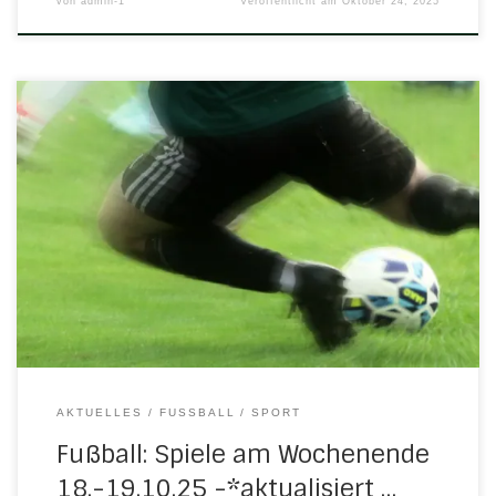
von
admin-1
Veröffentlicht am
Oktober 24, 2025
Am kommenden Wochenende stehen folgende Spiele mit
H/N/U-Beteiligung an: Sonntag, 19. Oktober 2025 13.00 Uhr
in UlfenSenioren: H/N/U III – TSV Netra II verlegt auf
nächstes Frühjahr 13.00 Uhr in EschwegeSenioren: FC
Eschwege – H/N/U II 1:4 (1:3)Tore für H/N/U: Sebastian Braun
(2) u. Patrick Adam (2) 15.00 Uhr in […]
AKTUELLES
FUSSBALL
SPORT
Fußball: Spiele am Wochenende
18.-19.10.25 -*aktualisiert …