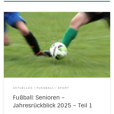
Januar bis Juni 2025 von Friedhelm Rimbach, Vorsitzender
SG H/N/U SG Herleshausen/Nesselröden/Ulfegrund I Im
ersten Teil sprechen wir von der Serie 2024/25, die im
August 24 gestartet ist, bis Mitte November lief und nach
der Winterpause im März 2025 fortgesetzt wurde. Trotz
sehr vieler Verletzte in der ersten Halbserie, konnte […]
AKTUELLES
FUSSBALL
SPORT
Fußball: Senioren –
Jahresrückblick 2025 – Teil 1