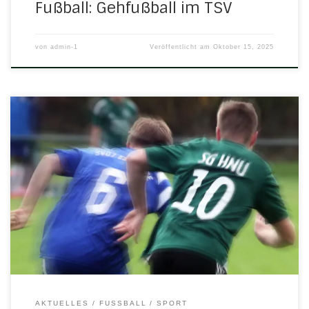
Fußball: Gehfußball im TSV
von
admin-1
Veröffentlicht am
Oktober 15, 2025
In der ersten Hälfte hat es noch nicht nach einem solchen
Kantersieg unserer Ersten gegen die Spielvereinigung 07
Eschwege ausgesehen. Das Team aus der Kreisstadt
gestaltete das Spiel relativ offen und kam ebenfalls zu
einigen Torchancen. Doch die H/N/U-Truppe nutzte ihre
Gelegenheiten einfach besser. Für das wichtige 1:0 sorgte
Lorenz […]
AKTUELLES
FUSSBALL
SPORT