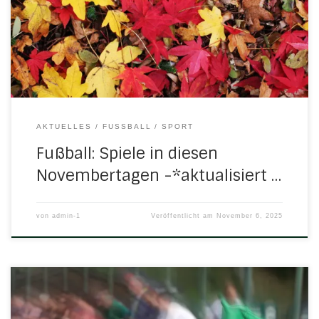
Samstag, 8. November 2025 14.45 Uhr in UlfenC-Jugend:
H/N/U/N II – FC Großalmerode 0:8 (0:3) Sonntag, 9.
November 2025 12.30 Uhr […]
AKTUELLES
FUSSBALL
SPORT
Fußball: Spiele in diesen
Novembertagen -*aktualisiert …
von
admin-1
Veröffentlicht am
November 6, 2025
Am kommenden Wochenende freuen wir uns auf folgende