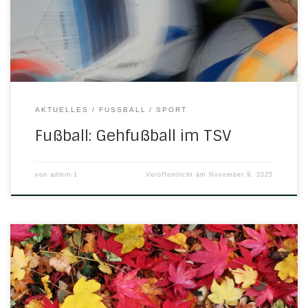
Fußballer. Einfach mal hinkommen und ausprobieren …
AKTUELLES
FUSSBALL
SPORT
Fußball: Gehfußball im TSV
von
admin-1
Veröffentlicht am
November 9, 2025
Bereits am gestrigen Mittwoch trat unsere C1 in Netra
gegen die zweite Mannschaft aus Eschwege an: H/N/U/N –
SV 07 Eschwege II 1:1 (0:0)Tor für den Gastgeber: Karl Berger