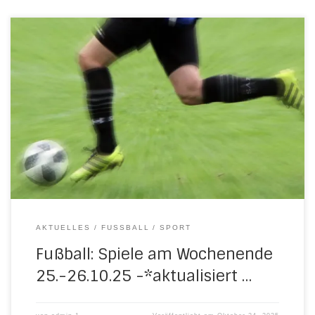
Drei Jugendspiele und ein Seniorenspiel stehen am
kommenden Wochenende an: Samstag, 25. Oktober 2025
14.45 Uhr in UlfenC-Jugend: H/N/U/N II – JSG FSA/Wanfried
4:2 (0:0)Tore für H/N/U/N II: Jeremia Schiel (2), Hassan
Alahmad u. Leon Deist 15.00 Uhr in WendershausenC-
Jugend: JSG Witzenhausen/Hebenshausen – H/N/U/N 2:2
(2:1)Beide Tore für H/N/U/N: Luca […]
AKTUELLES
FUSSBALL
SPORT
Fußball: Spiele am Wochenende
25.-26.10.25 -*aktualisiert …