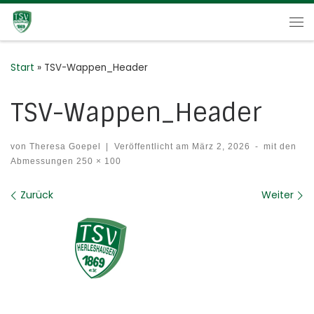
Zum Inhalt springen
Me
Start
»
TSV-Wappen_Header
TSV-Wappen_Header
von
Theresa Goepel
|
Veröffentlicht am
März 2, 2026
-
mit den
Abmessungen
250 × 100
Bilder Navigation
Zurück
Weiter