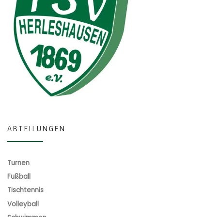
ABTEILUNGEN
Turnen
Fußball
Tischtennis
Volleyball