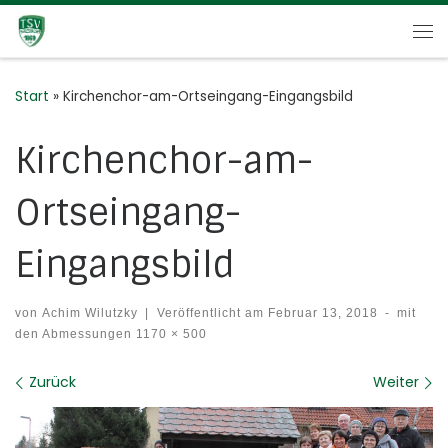
Zum Inhalt springen
Me
Start
»
Kirchenchor-am-Ortseingang-Eingangsbild
Kirchenchor-am-
Ortseingang-
Eingangsbild
von
Achim Wilutzky
|
Veröffentlicht am
Februar 13, 2018
-
mit
den Abmessungen
1170 × 500
Bilder Navigation
Zurück
Weiter