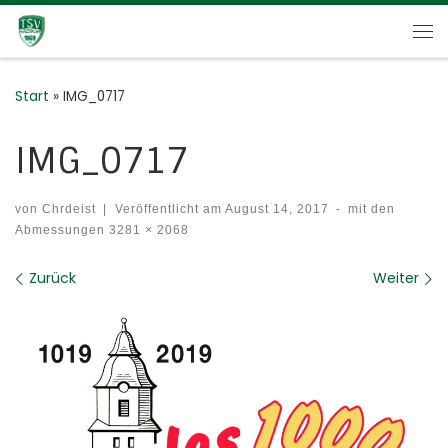
Zum Inhalt springen
Me
Start
»
IMG_0717
IMG_0717
von
Chrdeist
|
Veröffentlicht am
August 14, 2017
-
mit den
Abmessungen
3281 × 2068
Bilder Navigation
Zurück
Weiter