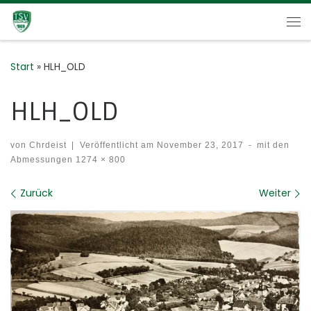
Zum Inhalt springen
Me
Start
»
HLH_OLD
HLH_OLD
von
Chrdeist
|
Veröffentlicht am
November 23, 2017
-
mit den
Abmessungen
1274 × 800
Bilder Navigation
Zurück
Weiter