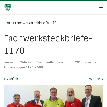
Zum Inhalt springen
Me
Start
»
Fachwerksteckbriefe-1170
Fachwerksteckbriefe-
1170
von
Achim Wilutzky
|
Veröffentlicht am
Juni 5, 2018
-
mit den
Abmessungen
1170 × 500
Bilder Navigation
Zurück
Weiter