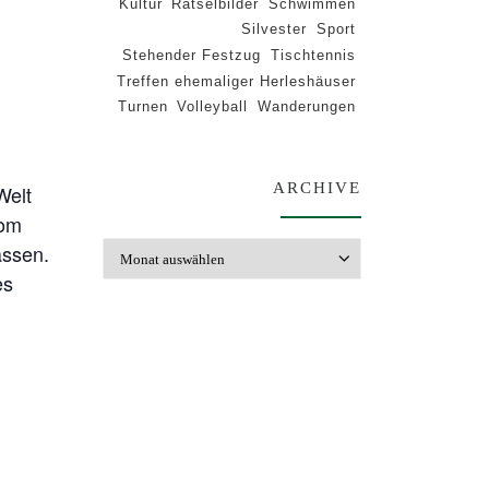
Kultur
Rätselbilder
Schwimmen
Silvester
Sport
Stehender Festzug
Tischtennis
Treffen ehemaliger Herleshäuser
Turnen
Volleyball
Wanderungen
ARCHIVE
Welt
vom
assen.
Archive
es