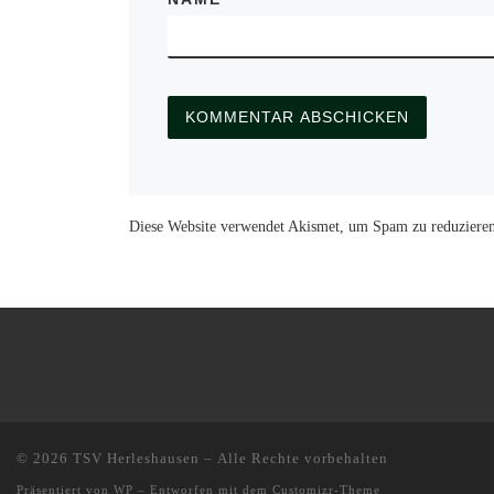
Diese Website verwendet Akismet, um Spam zu reduziere
© 2026
TSV Herleshausen
– Alle Rechte vorbehalten
Präsentiert von
WP
– Entworfen mit dem
Customizr-Theme