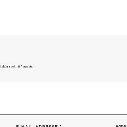
 Felder sind mit
*
markiert
E-MAIL-ADRESSE
*
WEB