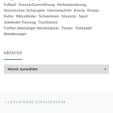
Fußball
Grenze/Grenzöffnung
Herbstwanderung
Historisches Schauspiel
Internetauftritt
Kirche
Kirmes
Kultur
Rätselbilder
Schwimmen
Silvester
Sport
Stehender Festzug
Tischtennis
Treffen ehemaliger Herleshäuser
Turnen
Volleyball
Wanderungen
ARCHIVE
Archive
Beitragsnavigation
Vorheriger Beitrag
LEUCHTENDE STRASSENZÜGE