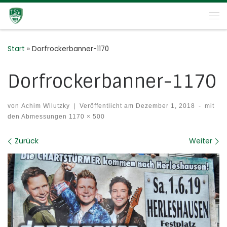
Zum Inhalt springen
Me
Start
»
Dorfrockerbanner-1170
Dorfrockerbanner-1170
von
Achim Wilutzky
|
Veröffentlicht am
Dezember 1, 2018
-
mit
den Abmessungen
1170 × 500
Bilder Navigation
Zurück
Weiter