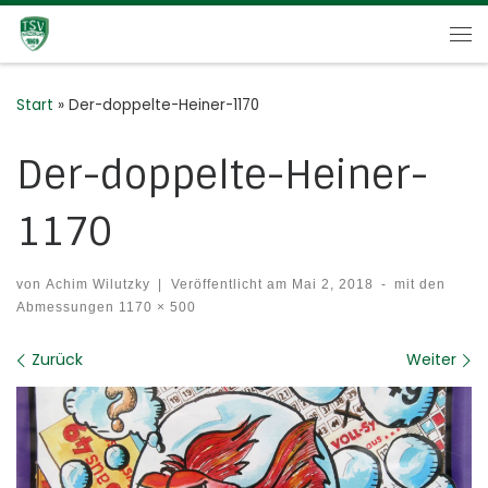
Zum Inhalt springen
Me
Start
»
Der-doppelte-Heiner-1170
Der-doppelte-Heiner-
1170
von
Achim Wilutzky
|
Veröffentlicht am
Mai 2, 2018
-
mit den
Abmessungen
1170 × 500
Bilder Navigation
Zurück
Weiter