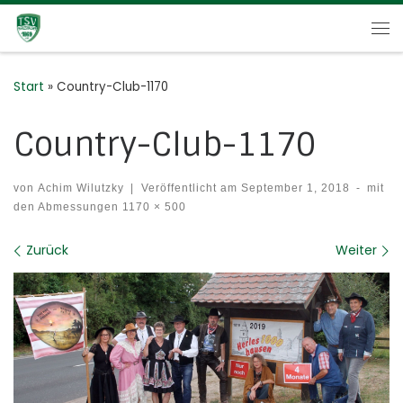
Zum Inhalt springen
Me
Start
»
Country-Club-1170
Country-Club-1170
von
Achim Wilutzky
|
Veröffentlicht am
September 1, 2018
-
mit
den Abmessungen
1170 × 500
Bilder Navigation
Zurück
Weiter