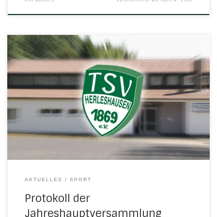
Protokoll der Ordentlichen Mitgliederversammlung (JHV)
vom 7. März 2026 1. Vorsitzender Ronny Schlägel eröffnet
um 19.46 Uhr die Versammlung. Es sind 35
stimmberechtigte Mitglieder anwesend. Ronny Schlägel
begrüßt alle erschienenen Mitglieder, besonders die
anwesenden ehemaligen Vorsitzenden Gerhard Biehl und
Klaus-Peter Brill. Außerdem begrüßt er Bürgermeisterin
Carolin Gisselmann und den Fraktionsvorsitzenden […]
AKTUELLES
SPORT
Protokoll der
Jahreshauptversammlung