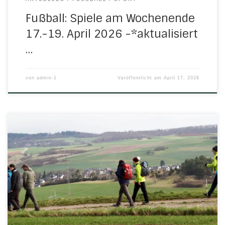
Fußball: Spiele am Wochenende
17.-19. April 2026 -*aktualisiert
…
von
admin-1
Veröffentlicht am
April 17, 2026
Am letzten Sonntag im März, heuer der Palmsonntag vor
Ostern, lud der Turngau Werra mal wieder zu seiner
traditionellen Frühjahrswanderung ein. Als Ausrichter
zeichnete sich der SV Blau-Weiß Frankershausen aus und
hielt für die Wandersleut eine wunderschöne Strecke im
Meißnervorland bereit. Sie konnte in zwei Varianten unter
die Stiefel genommen […]