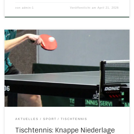
von
admin-1
Veröffentlicht am
April 21, 2026
Unentschieden und Sieg waren im Spiel gegen
Weißenhasel für die erste Mannschaft drin, geworden ist
es am Ende eine knappe Niederlage. Die zweite
Mannschaft verlor gegen Weißenborn ebenfalls. 1.
Herrenmannschaft, Bezirksklasse, Gr. 31 TSV Herleshausen
– TSV Weißenhasel II 4:6 (16:23 Sätze) In einem
spannenden Spiel hatten die Gäste den besseren […]
AKTUELLES
SPORT
TISCHTENNIS
Tischtennis: Knappe Niederlage