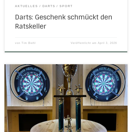
AKTUELLES
DARTS
SPORT
Darts: Geschenk schmückt den
Ratskeller
von
Tim Biehl
Veröffentlicht am
April 3, 2026
Die Nachwuchsarbeit im Dartbereich nimmt weiter Fahrt
auf: Die Jugendtrainer aus Obersuhl, Vacha und
Herleshausen haben gemeinsam eine neue Liga ins Leben
gerufen. Unter dem Namen OVH Darts Kinderliga (OVH
steht für Obersuhl, Vacha, Herleshausen) startet das neue
Format in der Sommerpause und soll jungen Spielerinnen
und Spielern die Möglichkeit […]