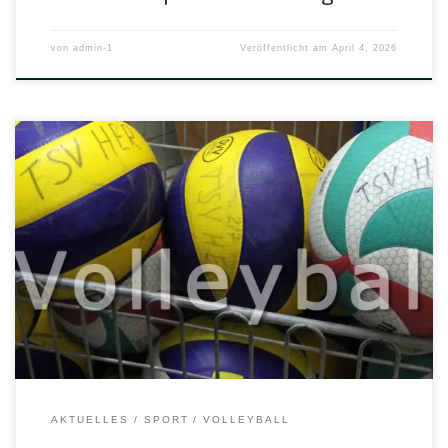
von
admin-1
Veröffentlicht am
April 4, 2026
An alle Mitglieder der Abteilung Volleyball An die Mitglieder
des Vorstandes Ronny Schlägel, Christoph Müller,
Christoph Rosin, Ann-Cathrin Rosin, Steffen Bauer,
Johannes Aßmann, Julian Baum, Achim Wilutzky, Sören
Audenrieth, Sebastian Adam; an den Ehrenvorsitzenden
Gerhard Biehl; an die Mitglieder des Ältestenrates E i n l a d
u n g […]
AKTUELLES
SPORT
VOLLEYBALL