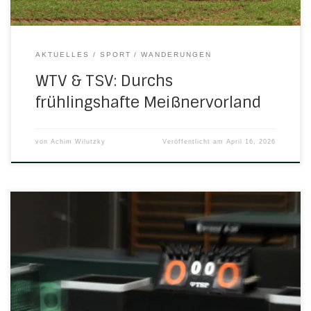
AKTUELLES
SPORT
WANDERUNGEN
WTV & TSV: Durchs
frühlingshafte Meißnervorland
von
Achim Wilutzky
Veröffentlicht am
April 16, 2026
Die erste Mannschaft hat trotz einer 0:10-Niederlage beim
Tabellenführer Albungen den Klassenerhalt geschafft!
Durch die Niederlage von Oberhone in Unterrieden haben
die Männer um Kapitän Matze Brill nun fünf Punkte
Vorsprung auf den Abstiegsplatz, bei zwei verbleibenden
Spielen. Die zweite Mannschaft hingegen kann die Klasse