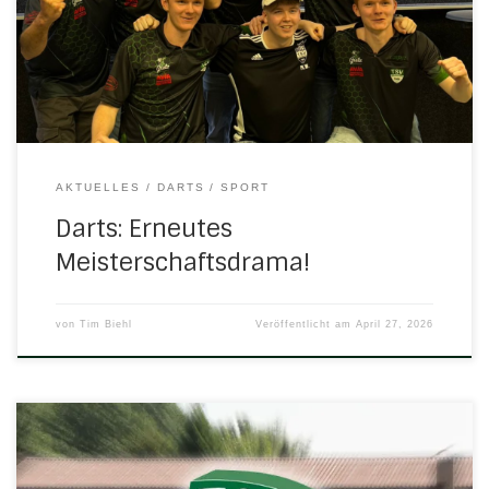
Aufstieg der Teamgeschichte der Bulls erneut als Meister
klar machen. Vor ziemlich genau einem Jahr standen die
Crocodiles vor einer fast identischen Situation wie die Bulls,
[…]
AKTUELLES
DARTS
SPORT
Darts: Erneutes
Meisterschaftsdrama!
von
Tim Biehl
Veröffentlicht am
April 27, 2026
EINLADUNG Am Freitag, dem 15. Mai 2026 findet um 19:30 Uhr
in der TSV-Multifunktionshalle die ordentliche