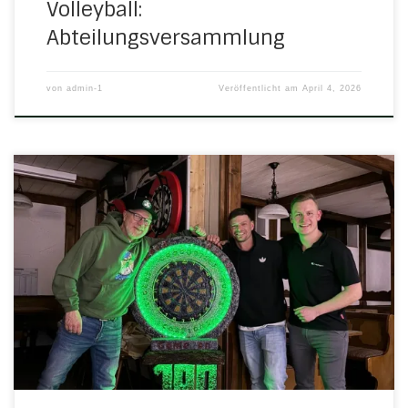
Volleyball:
Abteilungsversammlung
von
admin-1
Veröffentlicht am
April 4, 2026
Die Dartabteilung des TSV Herleshausen durfte sich
kürzlich über ein außergewöhnliches Geschenk freuen,
das nun einen besonderen Platz im Ratskeller gefunden
hat. Daniel Asbrand, der zwar nicht aktiv am Spielbetrieb
teilnimmt, aber regelmäßig beim Training dabei ist, die
Spiele verfolgt und ohnehin als echter Freund des Hauses
gilt, hat in […]