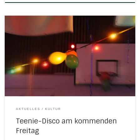
Hey Leute! Die TSV-Jugend lässt es krachen. Am Freitag,
24. April ´26 steigt unsere Teenie-Disco im Ratskeller. Von
18 bis 22 Uhr gibt´s fette Beats und coole (alkoholfreie)
Cocktails für alle zwischen 13 und 17 Jahren. Sagt es weiter
und teilt den Flyer oder diese Meldung. Wir freuen uns auf
[…]
AKTUELLES
KULTUR
Teenie-Disco am kommenden
Freitag