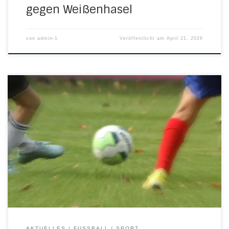
gegen Weißenhasel
von
admin-1
Veröffentlicht am
April 21, 2026
Nach den Osterferien greifen nun auch die Jugendteams
wieder ins Spielgeschehen ein. Eine Begegnung hat
bereits stattgefunden. Mittwoch, 15. April 2026 18.30 Uhr in
UlfenC-Jugend: H/N/U/N II – JSG
Witzenhausen/Hebenshausen 0:3 (0:1) Freitag, 17. April
2026 18.00 Uhr in HundelshausenD-Jugend: JSG
Witzenhausen/Hebenshausen III – H/N/U 8:0 (3:0) Samstag,
18. April […]
AKTUELLES
FUSSBALL
SPORT