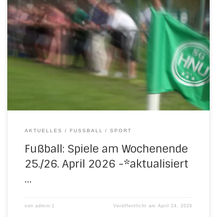
Folgende Fußballspiele sind fürs kommende Wochenende
geplant: Samstag, 25. April 2026 14.45 Uhr in WaldkappelC-
Jugend: JSG Meißnerland/Waldkappel – H/N/U/N 0:1
(0:0)Das goldene Tor schoss Noah Homeier 16.00 Uhr in
GroßalmerodeA-Jugend: FC Großalmerode – H/N/U/N 8:0
(3:0) Sonntag, 26. April 2026 11.30 Uhr in Herleshausen E-
Jugend: H/N/U – SV 07 Eschwege […]
AKTUELLES
FUSSBALL
SPORT
Fußball: Spiele am Wochenende
25./26. April 2026 -*aktualisiert
…
von
admin-1
Veröffentlicht am
April 24, 2026