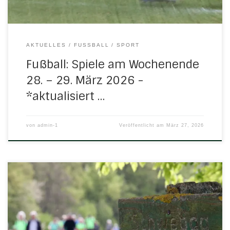
AKTUELLES
FUSSBALL
SPORT
Fußball: Spiele am Wochenende
28. – 29. März 2026 -
*aktualisiert …
von
admin-1
Veröffentlicht am
März 27, 2026
Auch in diesem Jahr wird vom Turngau Werra wieder eine
Frühjahrswanderung angeboten.Sie findet am
kommenden Sonntag, 29. März 2026, in Frankershausen
statt. Für interessierte TSV-Wanderer empfehlen wir wieder