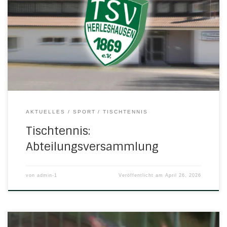
Abteilungsversammlung Tischtennis statt. Ich lade hierzu
alle Abteilungsmitglieder sowie gemäß § 7 der
Abteilungsordnung alle Mitglieder des Vorstandes und
des Ältestenrates recht herzlich ein und bitte um
pünktliches Erscheinen. TAGESORDNUNG TOP
01Rechenschaftsbericht des Abteilungsleiters […]
AKTUELLES
SPORT
TISCHTENNIS
Tischtennis:
Abteilungsversammlung
von
admin-1
Veröffentlicht am
April 26, 2026