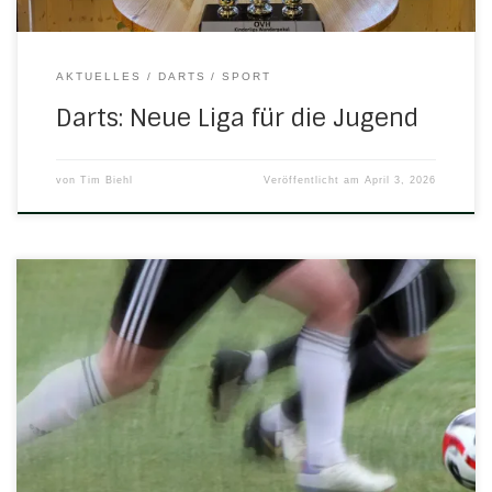
AKTUELLES
DARTS
SPORT
Darts: Neue Liga für die Jugend
von
Tim Biehl
Veröffentlicht am
April 3, 2026
Am kommenden Wochenende stehen folgende Spiele mit
H/N/U-Beteiligung an: Samstag, 28. März 2026 13.45 Uhr in
DiemerodeE-Jugend: JSG Sontratal – H/N/U 4:1 (2:1) 16.00
Uhr in UlfenA-Jugend: H/N/U/N – JSG Sontratal 1:9 (1:2)Tor
für H/N/U/N: Felix Schneider Sonntag, 29. März 2026 13.00
Uhr in UlfenSenioren: H/N/U III – SV Hess.Schweiz […]