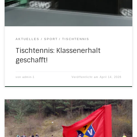
nach dem Personalkarussell nach dem […]
AKTUELLES
SPORT
TISCHTENNIS
Tischtennis: Klassenerhalt
geschafft!
von
admin-1
Veröffentlicht am
April 14, 2026
Das Top-Spiel der Kreisoberliga steigt am Freitag in Ulfen:
Freitag, 10. April 2026 18.00 Uhr in UlfenSenioren: H/N/U – FC
Großalmerode 1:2 (1:0)Tor für H/N/U: Bjarne Pankow