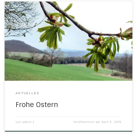
Mit den ersten Kastanienblättern am Kielforst grüßen wir
ganz herzlich zum Osterfest. Der VorstandTSV 1869
Herleshausen e.V.
AKTUELLES
Frohe Ostern
von
admin-1
Veröffentlicht am
April 5, 2026