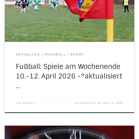
Samstag, 11. April 2026 13.00 Uhr in UlfenSenioren: H/N/U III –
SG Abterode/Eltmannshausen II 0:4 (0:1) 16.00 Uhr in
Hessisch LichtenauA-Jugend: Lichtenauer FV […]
AKTUELLES
FUSSBALL
SPORT
Fußball: Spiele am Wochenende
10.-12. April 2026 -*aktualisiert
…
von
admin-1
Veröffentlicht am
April 9, 2026