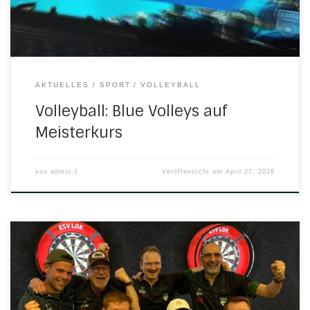
Herleshäuser freuten sich bei der Live-Übertragung […]
AKTUELLES
SPORT
VOLLEYBALL
Volleyball: Blue Volleys auf
Meisterkurs
von
admin-1
Veröffentlicht am
April 27, 2026
Der souveräne Meistertitel der Bulls vor drei Jahren war
bislang der einzige Titel in der Geschichte der TSV-
Dartabteilung. Kapitän Thomas Wanka wollte den zweiten