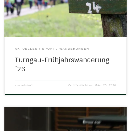
den Treffpunkt um 8.30 Uhr an der Bushaltestelle Ecke
Waldstraße, um gemeinsam mit den Wanderfreunden des
Werratalvereins Fahrgemeinschaften zu bilden. Hier geht´s
[…]
AKTUELLES
SPORT
WANDERUNGEN
Turngau-Frühjahrswanderung
´26
von
admin-1
Veröffentlicht am
März 25, 2026
Einen großen Schritt in Richtung Klassenerhalt hat die erste