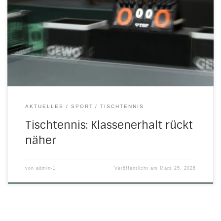
Mannschaft in der Bezirksklasse gemacht. Durch einen 7:3-
Sieg gegen Schlusslicht Oberhone setzt sie sich mit fünf
Punkten Differenz vom Tabellenende ab. Die zweite
Mannschaft war im Derby klar unterlegen und kann die
Klasse nur noch theoretisch halten. Die dritte Mannschaft
verlor […]
AKTUELLES
SPORT
TISCHTENNIS
Tischtennis: Klassenerhalt rückt
näher
von
admin-1
Veröffentlicht am
März 25, 2026