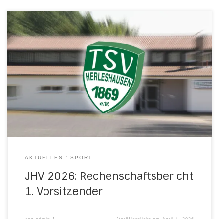
Sehr geehrte Sportkameradinnen und
Sportkameraden,ich freue mich, Euch heute hier zur
ordentlichen Mitgliederversammlung begrüßen zu dürfen!
Und wie immer möchte ich eines wieder an allererste
Stelle meines Rechenschaftsberichts sagen: Einen ganz
HERZLICHEN DANK an meine Vorstandskolleginnen und
Vorstandskollegen sowie das Event- und das
Öffentlichkeitsteam, den Archivausschuss, an die
Abteilungsleiterinnen und […]
AKTUELLES
SPORT
JHV 2026: Rechenschaftsbericht
1. Vorsitzender
von
admin-1
Veröffentlicht am
April 4, 2026