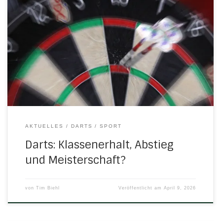
Die Gefühlswelten innerhalb der TSV-Dartabteilung
könnten unterschiedlicher kaum sein: Während die
Crocodiles den Klassenerhalt vorzeitig sichern konnten
und die Bulls weiterhin vom Meistertitel träumen, müssen
die Tigers den bitteren Gang in die B-Liga antreten.
Crocodiles Eine Wahnsinns-Partie lieferten Gonnermann,
Braun und Co. vor knapp zwei Wochen gegen die Favoriten
aus […]
AKTUELLES
DARTS
SPORT
Darts: Klassenerhalt, Abstieg
und Meisterschaft?
von
Tim Biehl
Veröffentlicht am
April 9, 2026