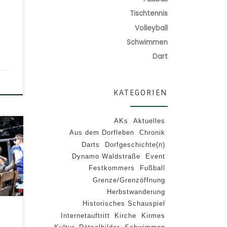
 den
Tischtennis
 und
Volleyball
n.
f der
Schwimmen
Dart
KATEGORIEN
AKs
Aktuelles
 in
Aus dem Dorfleben
Chronik
Darts
Dorfgeschichte(n)
n
Dynamo Waldstraße
Event
G
Festkommers
Fußball
Grenze/Grenzöffnung
Herbstwanderung
g.
Historisches Schauspiel
en?
Internetauftritt
Kirche
Kirmes
n