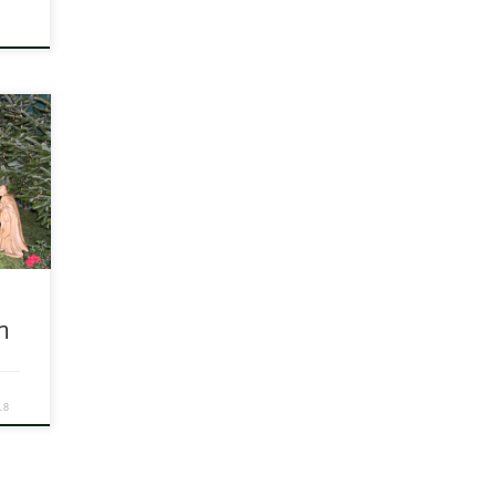
s
est
n
18