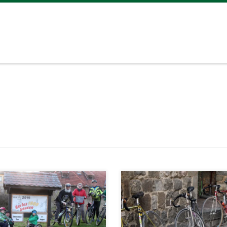
Nachricht des Tages hat
Damit hat niemand gerechne
rlich in Herleshausen
Wie aus gut unterrichteten
eschlagen wie ´ne frische
Kreisen am frühen Morgen
transfusion vor der
bekannt wurde, erhält