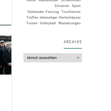
Kultur
Rätselbilder
Schwimmen
Silvester
Sport
Stehender Festzug
Tischtennis
Treffen ehemaliger Herleshäuser
Turnen
Volleyball
Wanderungen
ARCHIVE
r
,
Archive
 eine
l.
r
ich
reis
 Mal