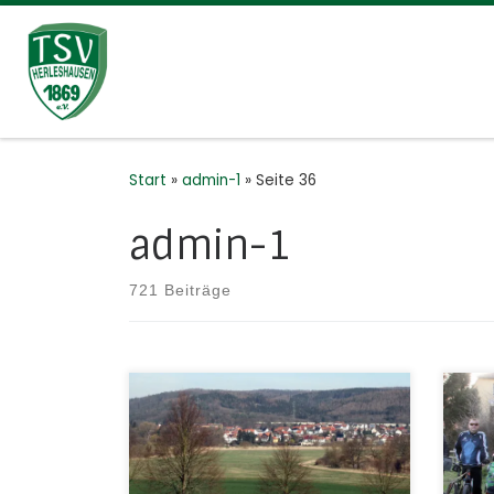
Zum Inhalt springen
Start
»
admin-1
»
Seite 36
admin-1
721 Beiträge
Arbeitskreis Stehender Festzug
Die 
Liebe Gäste, ganz herzlich
natü
begrüßt Sie die Gemeinde
eing
Herleshausen zum Stehenden
Blut