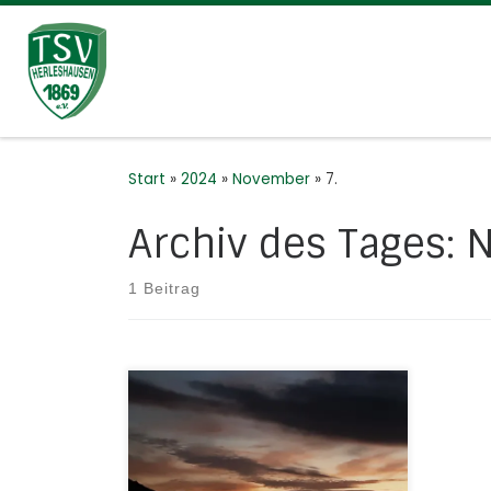
Zum Inhalt springen
Start
»
2024
»
November
»
7.
Archiv des Tages:
N
1 Beitrag
35 Jahre freie Brandenburg.
Denn auch die Brandenburg lag
einst im Sperrgebiet und erlebte
einen jahrzehntelangen