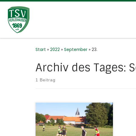
Zum Inhalt springen
Start
»
2022
»
September
»
23.
Archiv des Tages:
S
1 Beitrag
Die C-Jugend-Mannschaften der
JSG H/N/U/N sind gut aus den
Startlöchern gekommen und
haben bereits die ersten Spiele